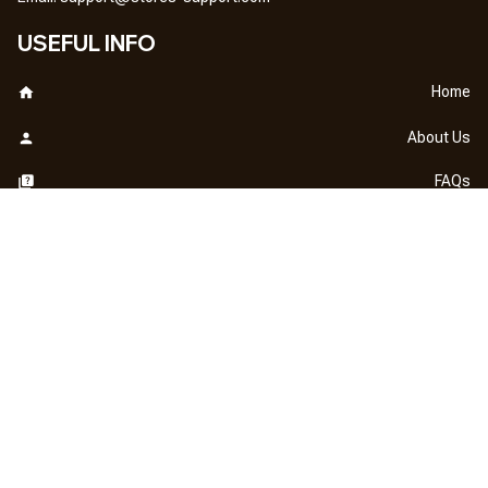
USEFUL INFO
Home
About Us
FAQs
Contact Us
OUR POLICY
DMCA Notice
Billing Terms & Conditions
Shipping & Delivery
Return & Refund