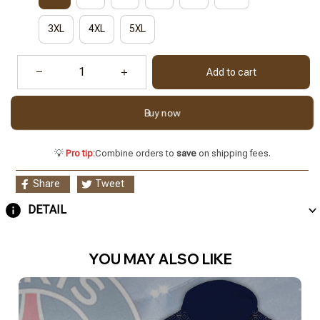
3XL
4XL
5XL
Add to cart
Buy now
💡
Pro tip:
Combine orders to
save
on shipping fees.
Share
Tweet
DETAIL
YOU MAY ALSO LIKE