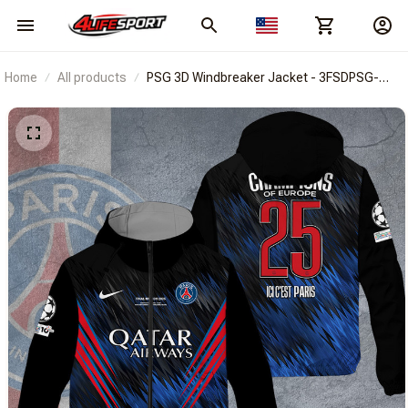
Home
All products
PSG 3D Windbreaker Jacket - 3FSDPSG-
HIEUCM8850