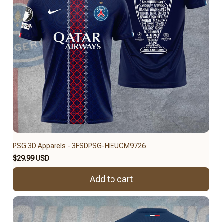
PSG 3D Apparels - 3FSDPSG-HIEUCM9726
$29.99 USD
Add to cart