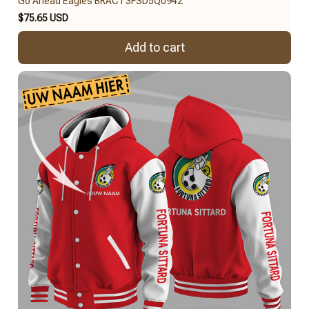
Go Ahead Eagles BRACT3FSD5Q0942
$75.65 USD
Add to cart