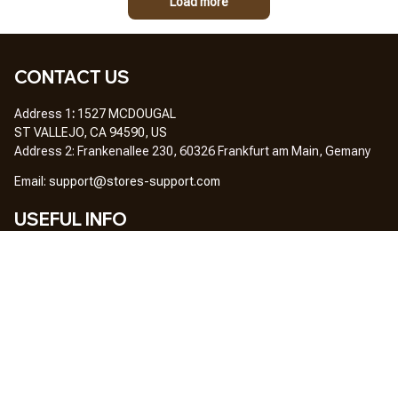
Load more
CONTACT US
Address 1
: 
1527 MCDOUGAL
ST VALLEJO, CA 94590, US
Address 2: Frankenallee 230, 60326 Frankfurt am Main, Gemany
Em
ail: 
support@stores-support.com
USEFUL INFO
Home
About Us
FAQs
Contact Us