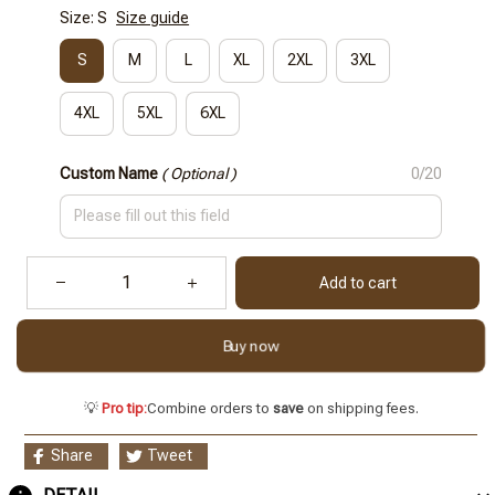
Size: S
Size guide
S
M
L
XL
2XL
3XL
4XL
5XL
6XL
Custom Name
( Optional )
0/20
Add to cart
Buy now
💡
Pro tip:
Combine orders to
save
on shipping fees.
Share
Tweet