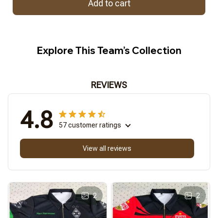
Add to cart
Explore This Team’s Collection
REVIEWS
4.8
57 customer ratings
View all reviews
2
2