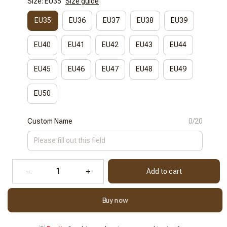
Size: EU35
Size guide
EU35
EU36
EU37
EU38
EU39
EU40
EU41
EU42
EU43
EU44
EU45
EU46
EU47
EU48
EU49
EU50
Custom Name
0/20
Add to cart
Buy now