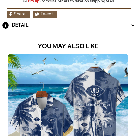
💡
Pro tip:
Combine orders to
save
on shipping fees.
Share
Tweet
DETAIL
YOU MAY ALSO LIKE