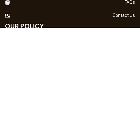
FAQs
Contact Us
OUR POLICY
DMCA Notice
Billing Terms & Conditions
Shipping & Delivery
Return & Refund
Privacy Policy
| English (EN) | USD
NEWSLETTER
Sign up your email to get
10% OFF
 first order