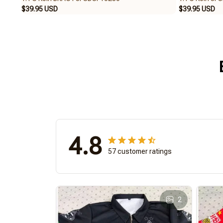
$39.95 USD
$39.95 USD
4.8
57 customer ratings
2