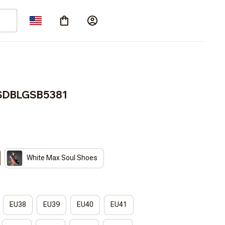
FSDBLGSB5381
White Max Soul Shoes
EU38
EU39
EU40
EU41