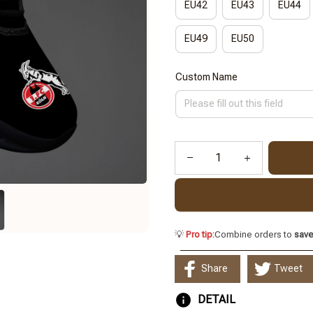
EU42
EU43
EU44
EU49
EU50
Custom Name
💡
Pro tip:
Combine orders to
sav
Share
Tweet
DETAIL