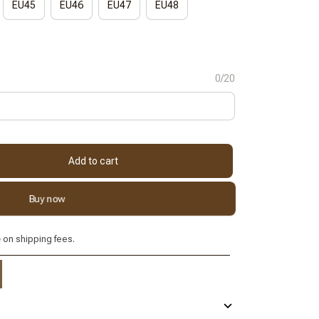
EU45
EU46
EU47
EU48
0/20
Add to cart
Buy now
e
on shipping fees.