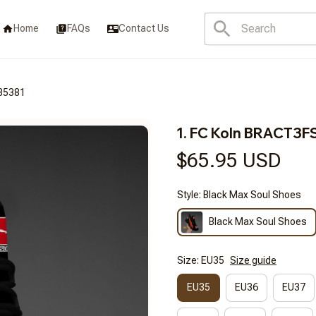
Home
FAQs
Contact Us
B5381
1. FC Koln BRACT3
$65.95 USD
Style: Black Max Soul Shoes
Black Max Soul Shoes
Size: EU35
Size guide
EU35
EU36
EU37