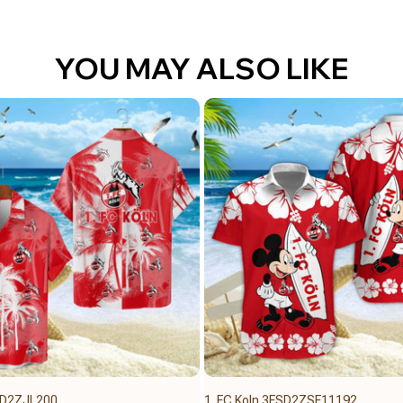
YOU MAY ALSO LIKE
FSD2ZJL200
1. FC Koln 3FSD2ZSF11192