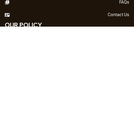
FAQs
Contact Us
OUR POLICY
DMCA Notice
Billing Terms & Conditions
Shipping & Delivery
Return & Refund
Privacy Policy
| English (EN) | USD
NEWSLETTER
Sign up your email to get
10% OFF
 first order