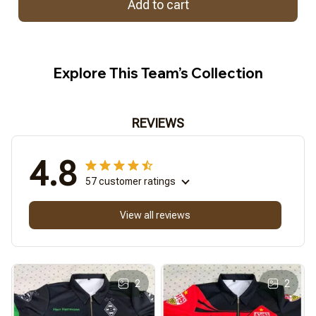
Add to cart
Explore This Team’s Collection
REVIEWS
4.8
57 customer ratings
View all reviews
2
2