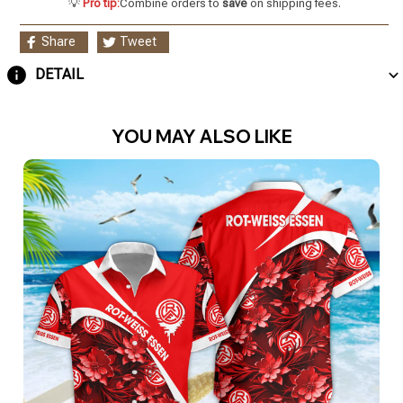
💡
Pro tip:
Combine orders to
save
on shipping fees.
Share
Tweet
DETAIL
YOU MAY ALSO LIKE