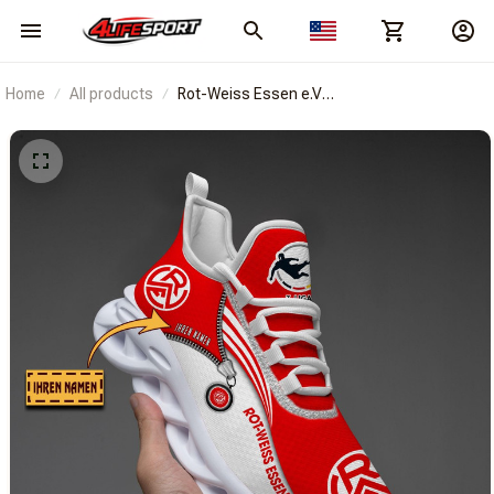
Home
All products
Rot-Weiss Essen e.V
BRACT3FSDBLGSB10779