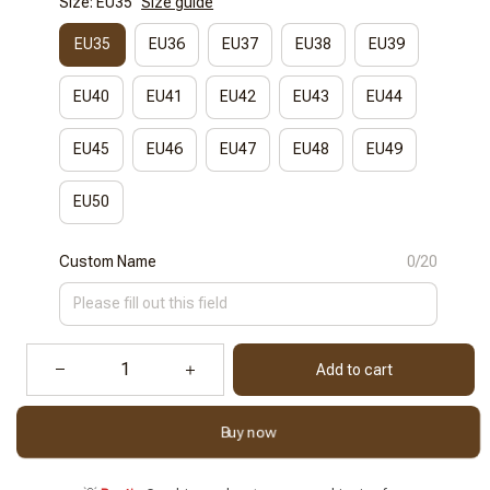
Size: EU35
Size guide
EU35
EU36
EU37
EU38
EU39
EU40
EU41
EU42
EU43
EU44
EU45
EU46
EU47
EU48
EU49
EU50
Custom Name
0/20
Add to cart
Buy now