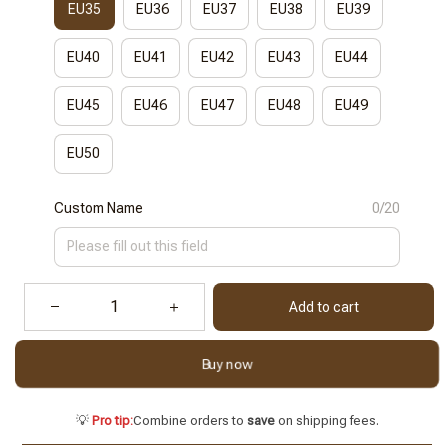
EU35
EU36
EU37
EU38
EU39
EU40
EU41
EU42
EU43
EU44
EU45
EU46
EU47
EU48
EU49
EU50
Custom Name
0/20
Add to cart
Buy now
💡
Pro tip:
Combine orders to
save
on shipping fees.