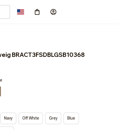
chweig BRACT3FSDBLGSB10368
ie
Navy
Off White
Grey
Blue