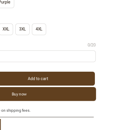
Purple
XXL
3XL
4XL
0/20
Add to cart
Buy now
e
on shipping fees.