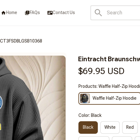
Home
FAQs
Contact Us
RACT3FSDBLGSB10368
Eintracht Brauns
$69.95 USD
Products: Waffle Half-Zip Hood
Waffle Half-Zip Hoodie
Color: Black
Black
White
Red