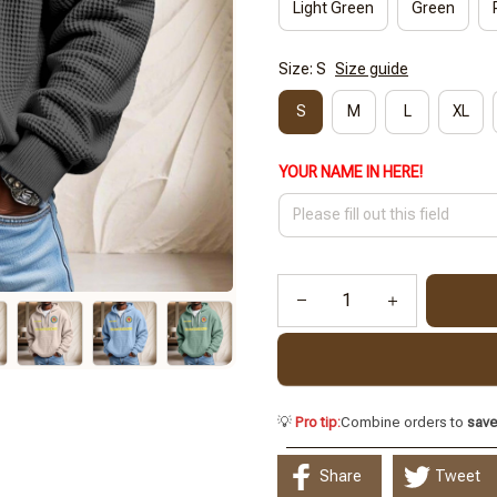
Light Green
Green
Size: S
Size guide
S
M
L
XL
YOUR NAME IN HERE!
💡
Pro tip:
Combine orders to
sav
Share
Tweet