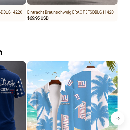
FSDBLG14220
Eintracht Braunschweig BRACT3FSDBLG11420
Eintr
$69.95 USD
$35.9
n