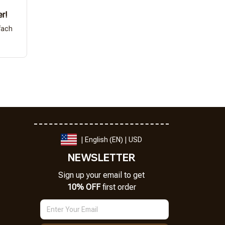
er!
fach
| English (EN) | USD
NEWSLETTER
Sign up your email to get
10% OFF
 first order