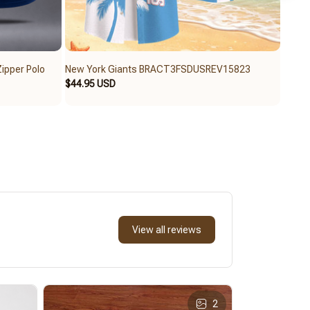
ipper Polo
New York Giants BRACT3FSDUSREV15823
Hous
$44.95 USD
$44.9
View all reviews
2