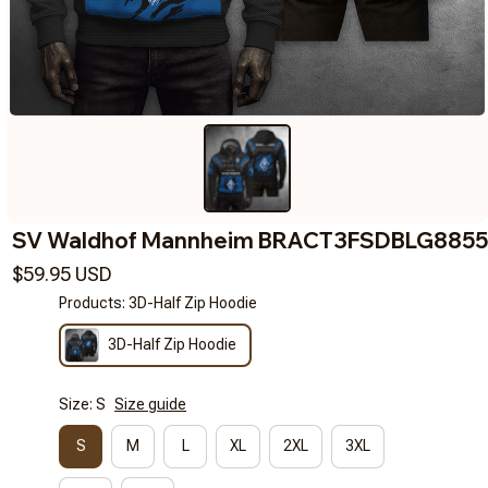
SV Waldhof Mannheim BRACT3FSDBLG8855
$59.95 USD
Products: 3D-Half Zip Hoodie
3D-Half Zip Hoodie
Size: S
Size guide
S
M
L
XL
2XL
3XL