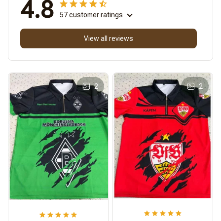
4.8
57 customer ratings
View all reviews
2
2