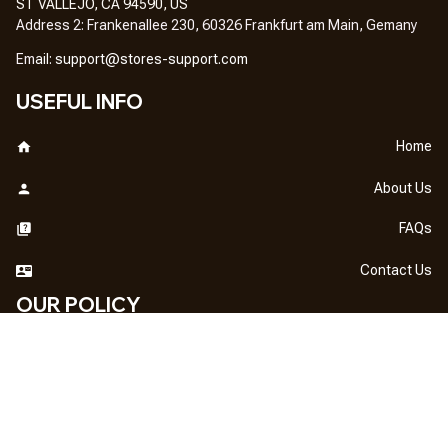
ST VALLEJO, CA 94590, US
Address 2: Frankenallee 230, 60326 Frankfurt am Main, Gemany
Em
ail: 
support@stores-support.com
USEFUL INFO
Home
About Us
FAQs
Contact Us
OUR POLICY
DMCA Notice
Billing Terms & Conditions
Shipping & Delivery