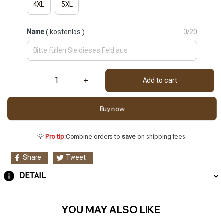
4XL
5XL
Name
( kostenlos )
0/20
Add to cart
Buy now
💡
Pro tip:
Combine orders to
save
on shipping fees.
Share
Tweet
DETAIL
YOU MAY ALSO LIKE