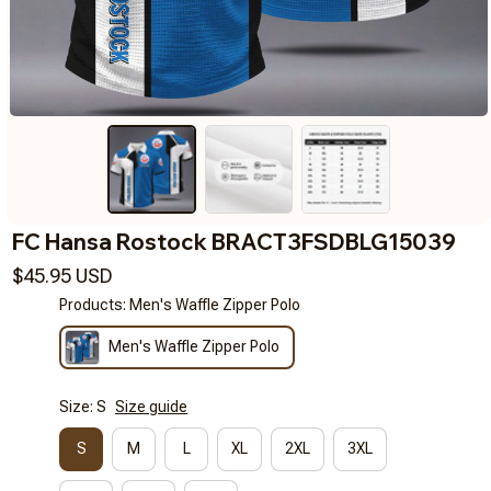
FC Hansa Rostock BRACT3FSDBLG15039
$45.95 USD
Products: Men's Waffle Zipper Polo
Men's Waffle Zipper Polo
Size: S
Size guide
S
M
L
XL
2XL
3XL