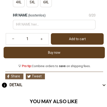
4XL
5XL
6XL
IHR NAME
(kostenlos)
0/20
Add to cart
Buy now
💡
Pro tip:
Combine orders to
save
on shipping fees.
Share
Tweet
DETAIL
YOU MAY ALSO LIKE