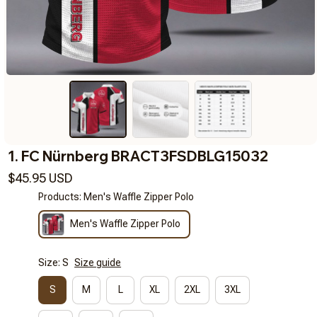
1. FC Nürnberg BRACT3FSDBLG15032
$45.95 USD
Products: Men's Waffle Zipper Polo
Men's Waffle Zipper Polo
Size: S
Size guide
S
M
L
XL
2XL
3XL