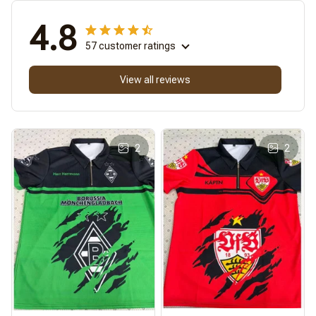
4.8
57 customer ratings
View all reviews
2
2