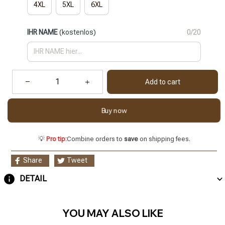
4XL
5XL
6XL
IHR NAME
(kostenlos)
0/20
Add to cart
Buy now
💡
Pro tip:
Combine orders to
save
on shipping fees.
Share
Tweet
DETAIL
YOU MAY ALSO LIKE