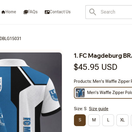
Home
FAQs
Contact Us
SDBLG15031
1. FC Magdeburg 
$45.95 USD
Products: Men's Waffle Zipper 
Men's Waffle Zipper Pol
Size: S
Size guide
S
M
L
XL