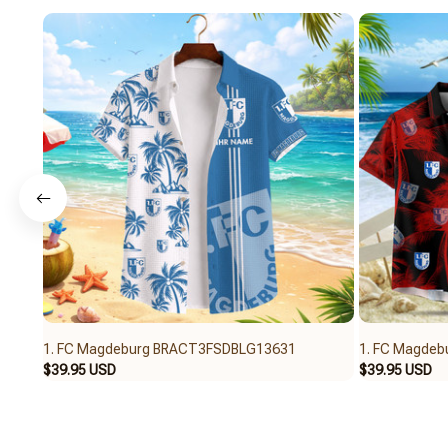
1. FC Magdeburg BRACT3FSDBLG13631
1. FC Magde
$39.95 USD
$39.95 USD