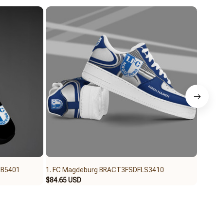
SB5401
1. FC Magdeburg BRACT3FSDFLS3410
1. F
$84.65 USD
$45.9