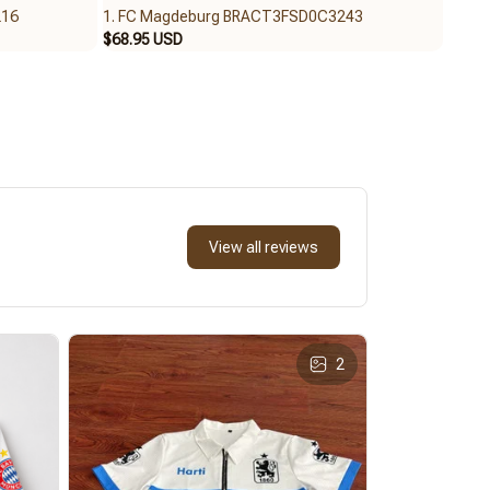
216
1. FC Magdeburg BRACT3FSD0C3243
1. FC
$68.95 USD
$62.9
View all reviews
2