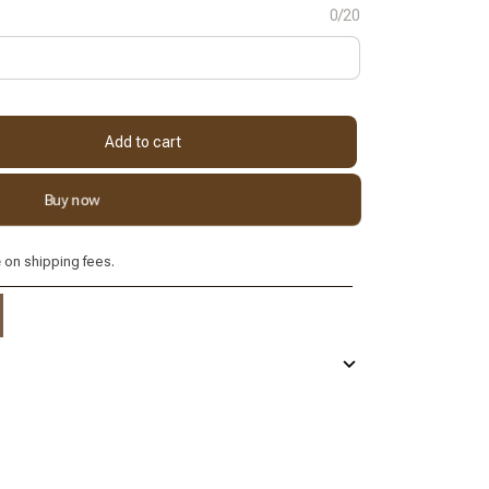
0/20
Add to cart
Buy now
e
on shipping fees.