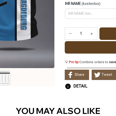
IHR NAME
(kostenlos)
💡
Pro tip:
Combine orders to
sav
Share
Tweet
DETAIL
YOU MAY ALSO LIKE