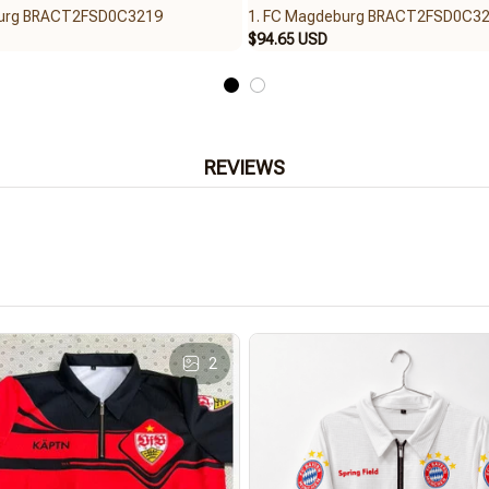
burg BRACT2FSD0C3219
1. FC Magdeburg BRACT2FSD0C3
$94.65 USD
REVIEWS
2