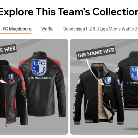
Explore This Team’s Collectio
1. FC Magdeburg
Waffle
Bundesliga1-2 & 3 Liga Men's Waffle Z