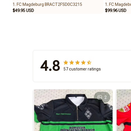
1. FC Magdeburg BRACT2FSD0C3215
1. FC Magde
$49.95 USD
$99.96 USD
4.8
57 customer ratings
2