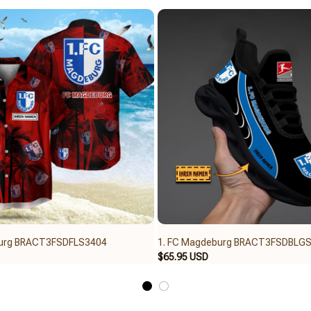
burg BRACT3FSDFLS3404
1. FC Magdeburg BRACT3FSDBLG
$65.95 USD