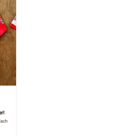
er!
fach