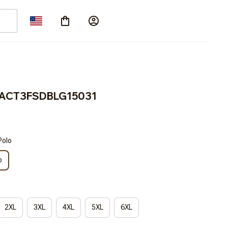
BRACT3FSDBLG15031
Polo
o
2XL
3XL
4XL
5XL
6XL