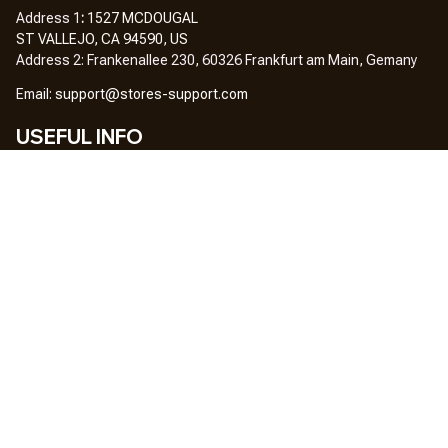
Address 1
: 
1527 MCDOUGAL
ST VALLEJO, CA 94590, US
Address 2: Frankenallee 230, 60326 Frankfurt am Main, Gemany
Em
ail: 
support@stores-support.com
USEFUL INFO
Home
About Us
FAQs
Contact Us
OUR POLICY
DMCA Notice
Billing Terms & Conditions