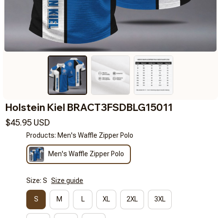
Holstein Kiel BRACT3FSDBLG15011
$45.95 USD
Products: Men's Waffle Zipper Polo
Men's Waffle Zipper Polo
Size: S
Size guide
S
M
L
XL
2XL
3XL