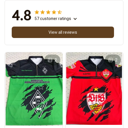
4.8
57 customer ratings
View all reviews
2
2