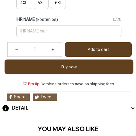
4XL
5XL
6XL
IHR NAME
(kostenlos)
0/20
Add to cart
Buy now
💡
Pro tip:
Combine orders to
save
on shipping fees.
Share
Tweet
DETAIL
YOU MAY ALSO LIKE