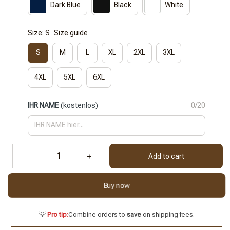
Dark Blue
Black
White
Size: S
Size guide
S
M
L
XL
2XL
3XL
4XL
5XL
6XL
IHR NAME
(kostenlos)
0/20
Add to cart
Buy now
💡
Pro tip:
Combine orders to
save
on shipping fees.