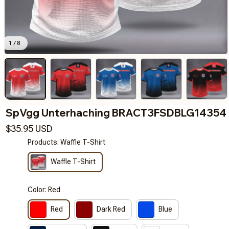
1 / 8
SpVgg Unterhaching BRACT3FSDBLG14354
$35.95 USD
Products: Waffle T-Shirt
Waffle T-Shirt
Color: Red
Red
Dark Red
Blue