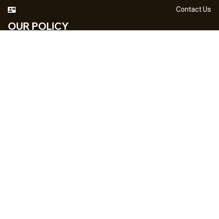
Contact Us
OUR POLICY
DMCA Notice
Billing Terms & Conditions
Shipping & Delivery
Return & Refund
Privacy Policy
| English (EN) | USD
NEWSLETTER
Sign up your email to get
10% OFF
 first order