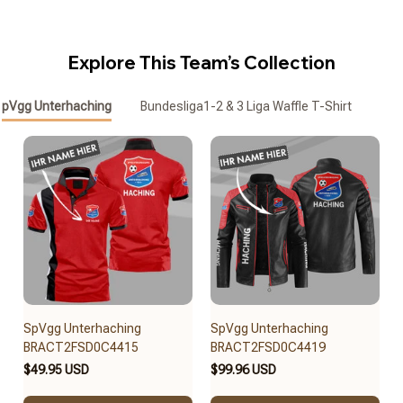
Explore This Team’s Collection
SpVgg Unterhaching
Bundesliga1-2 & 3 Liga Waffle T-Shirt
Waf
SpVgg Unterhaching
SpVgg Unterhaching
BRACT2FSD0C4415
BRACT2FSD0C4419
$49.95 USD
$99.96 USD