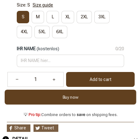
Size: S
Size guide
S
M
L
XL
2XL
3XL
4XL
5XL
6XL
IHR NAME
(kostenlos)
0/20
Add to cart
Buy now
💡
Pro tip:
Combine orders to
save
on shipping fees.
Share
Tweet