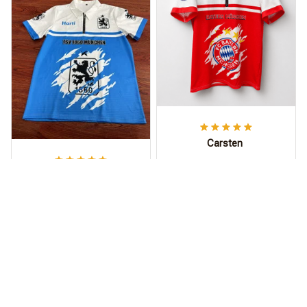
Carsten
Sieht wild aus,
Harti
Bruder!
Das Polohemd ist
Mal was anderes als
jeden Cent wert.
das Standard-Trikot.
Die moderne Passform
ist sehr bequem,
atmungsaktiv und khl
perfekt fr den tglichen
Gebrauch.