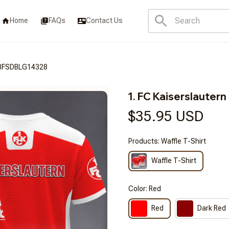
Home
FAQs
Contact Us
T3FSDBLG14328
1. FC Kaiserslaut
$35.95 USD
Products: Waffle T-Shirt
Waffle T-Shirt
Color: Red
Red
Dark Red