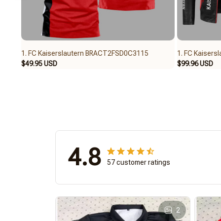
1. FC Kaiserslautern BRACT2FSD0C3115
1. FC Kaiser
$49.95 USD
$99.96 USD
4.8
57 customer ratings
2