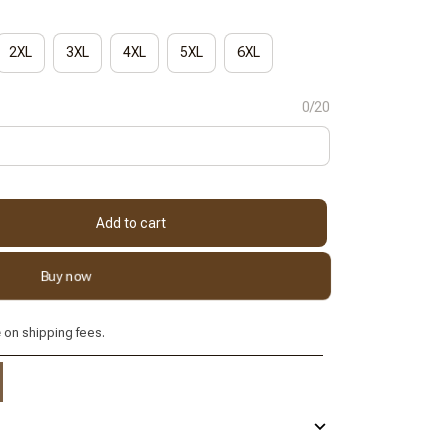
2XL
3XL
4XL
5XL
6XL
0/20
Add to cart
Buy now
e
on shipping fees.