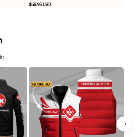
$65.95 USD
$84.6
n
irt