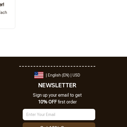
er!
fach
| English (EN) | USD
NEWSLETTER
Sign up your email to get
10% OFF
 first order