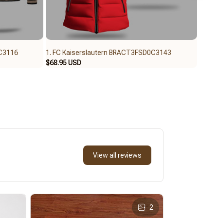
0C3116
1. FC Kaiserslautern BRACT3FSD0C3143
1. FC
$68.95 USD
$62.9
View all reviews
2