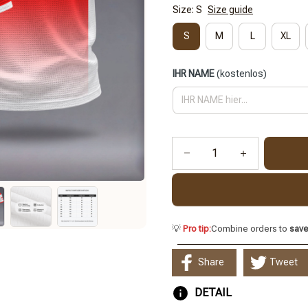
Size: S
Size guide
S
M
L
XL
IHR NAME
(kostenlos)
💡
Pro tip:
Combine orders to
sav
Share
Tweet
DETAIL