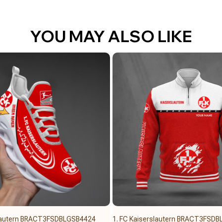
YOU MAY ALSO LIKE
slautern BRACT3FSDBLGSB4424
1. FC Kaiserslautern BRACT3FSD