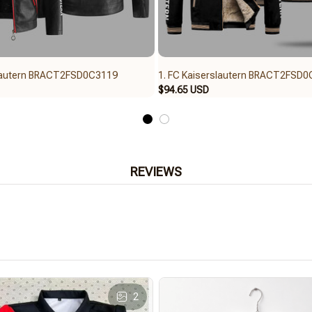
slautern BRACT2FSD0C3119
1. FC Kaiserslautern BRACT2FSD
$94.65 USD
REVIEWS
2