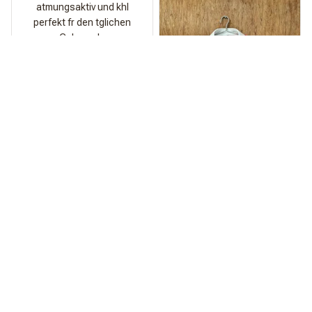
atmungsaktiv und khl
perfekt fr den tglichen
Gebrauch.
Spritze
Qualitt ist echt der
Hammer!
Am Strand kommt das
Teil einfach zu wild.