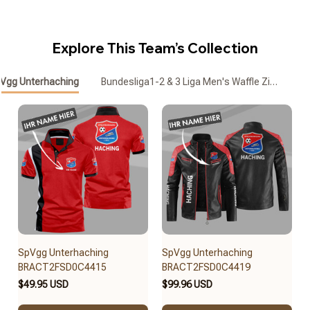
Explore This Team’s Collection
Vgg Unterhaching
Bundesliga1-2 & 3 Liga Men's Waffle Zipper Pol
Wa
SpVgg Unterhaching
SpVgg Unterhaching
BRACT2FSD0C4415
BRACT2FSD0C4419
$49.95 USD
$99.96 USD