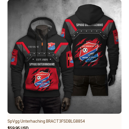
SpVgg Unterhaching BRACT3FSDBLG8854
$59.95 USD