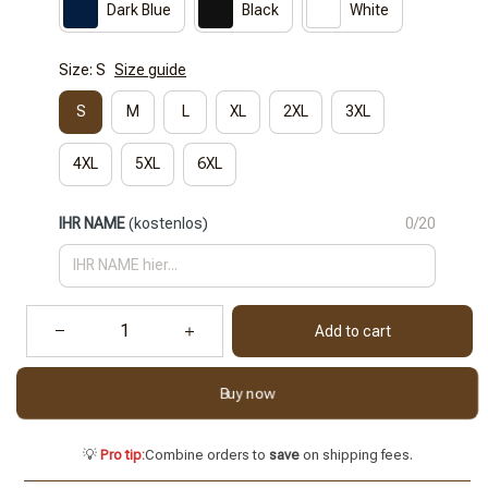
Dark Blue
Black
White
Size: S
Size guide
S
M
L
XL
2XL
3XL
4XL
5XL
6XL
IHR NAME
(kostenlos)
0/20
Add to cart
Buy now
💡
Pro tip:
Combine orders to
save
on shipping fees.