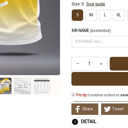
Size: S
Size guide
S
M
L
XL
IHR NAME
(kostenlos)
💡
Pro tip:
Combine orders to
sav
Share
Tweet
DETAIL