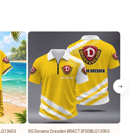
LG13653
SG Dynamo Dresden BRACT3FSDBLG13953
SG D