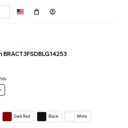
n BRACT3FSDBLG14253
Polo
o
Dark Red
Black
White