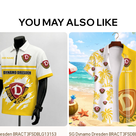
YOU MAY ALSO LIKE
resden BRACT3FSDBLG13153
SG Dynamo Dresden BRACT3FSDB