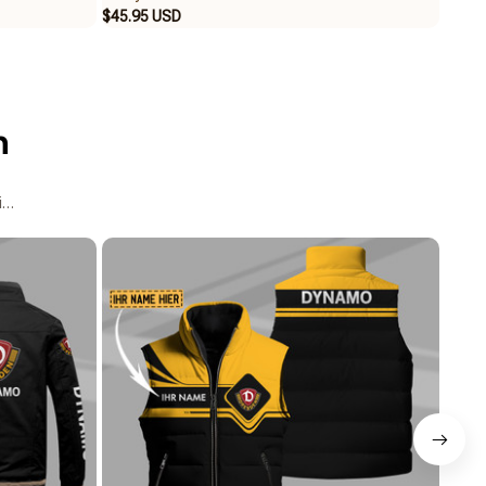
$45.95 USD
$35.9
n
ipper Polo