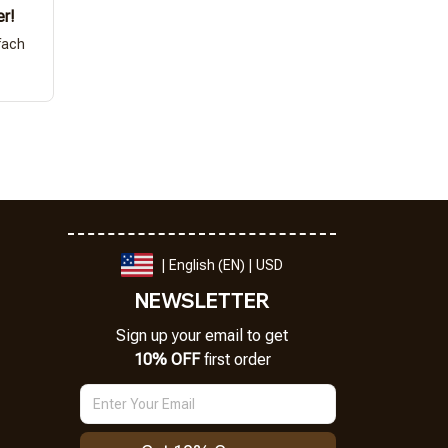
er!
fach
| English (EN) | USD
NEWSLETTER
Sign up your email to get
10% OFF
 first order