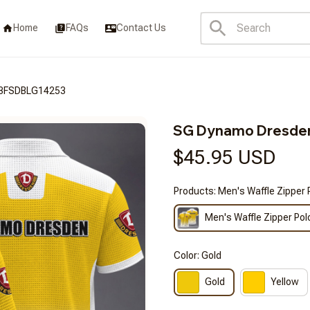
Home
FAQs
Contact Us
T3FSDBLG14253
SG Dynamo Dresde
$45.95 USD
Products: Men's Waffle Zipper 
Men's Waffle Zipper Pol
Color: Gold
Gold
Yellow