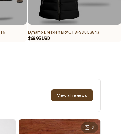
816
Dynamo Dresden BRACT3FSD0C3843
Dyna
$68.95 USD
$62.9
View all reviews
2