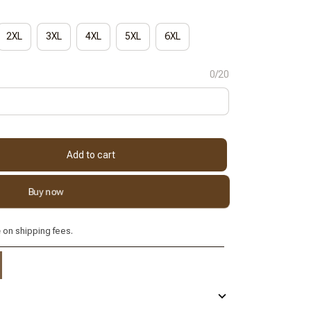
2XL
3XL
4XL
5XL
6XL
0/20
Add to cart
Buy now
e
on shipping fees.