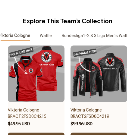
Explore This Team’s Collection
Viktoria Cologne
Waffle
Bundesliga1-2 & 3 Liga Men's Waffle Z
Viktoria Cologne
Viktoria Cologne
BRACT2FSD0C4215
BRACT2FSD0C4219
$49.95 USD
$99.96 USD