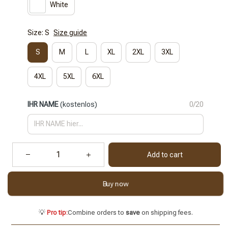
White
Size: S
Size guide
S
M
L
XL
2XL
3XL
4XL
5XL
6XL
IHR NAME
(kostenlos)
0/20
Add to cart
Buy now
💡
Pro tip:
Combine orders to
save
on shipping fees.