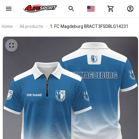
Home
All products
1. FC Magdeburg BRACT3FSDBLG14231