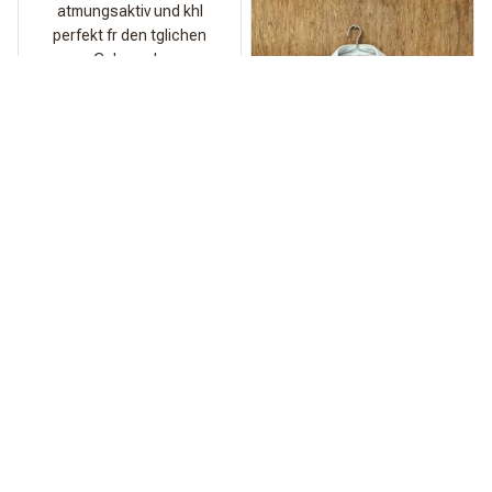
atmungsaktiv und khl
perfekt fr den tglichen
Gebrauch.
Spritze
Qualitt ist echt der
Hammer!
Am Strand kommt das
Teil einfach zu wild.