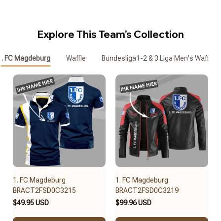
Explore This Team’s Collection
1. FC Magdeburg
Waffle
Bundesliga1-2 & 3 Liga Men's Waffle Z
1. FC Magdeburg
1. FC Magdeburg
BRACT2FSD0C3215
BRACT2FSD0C3219
$49.95 USD
$99.96 USD