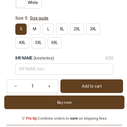
White
Size: S
Size guide
S
M
L
XL
2XL
3XL
4XL
5XL
6XL
IHR NAME
(kostenlos)
0/20
Add to cart
Buy now
💡
Pro tip:
Combine orders to
save
on shipping fees.