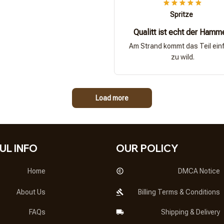
Spritze
Qualitt ist echt der Hamm
Am Strand kommt das Teil ein
zu wild.
Load more
UL INFO
OUR POLICY
Home
DMCA Notice
About Us
Billing Terms & Conditions
FAQs
Shipping & Delivery