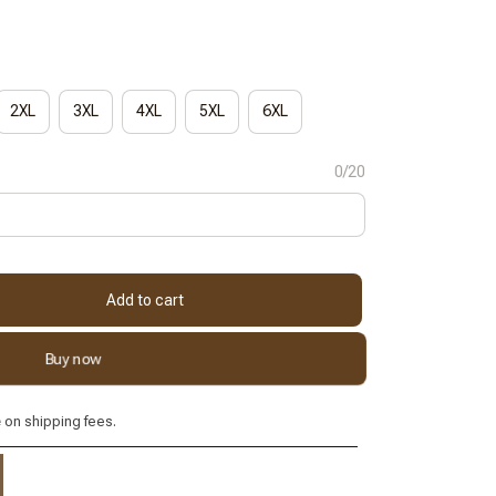
2XL
3XL
4XL
5XL
6XL
0/20
Add to cart
Buy now
e
on shipping fees.