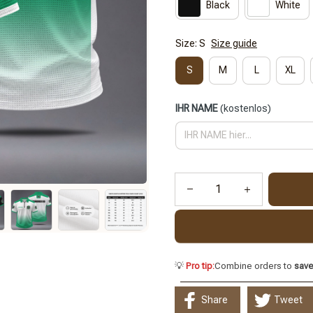
Black
White
Size: S
Size guide
S
M
L
XL
IHR NAME
(kostenlos)
💡
Pro tip:
Combine orders to
sav
Share
Tweet