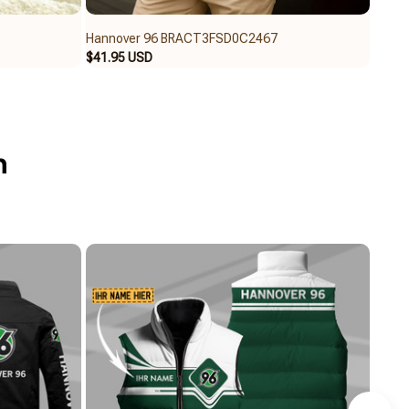
Hannover 96 BRACT3FSD0C2467
Hann
$41.95 USD
$39.9
n
per Polo