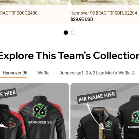
 BRACT3FSD0C2488
Hannover 96 BRACT3FSDFLS2204
$39.95 USD
Explore This Team’s Collectio
Hannover 96
Waffle
Bundesliga1-2 & 3 Liga Men's Waffle Zip