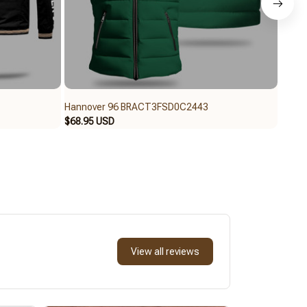
Hannover 96 BRACT3FSD0C2443
Hanno
$68.95 USD
$62.9
View all reviews