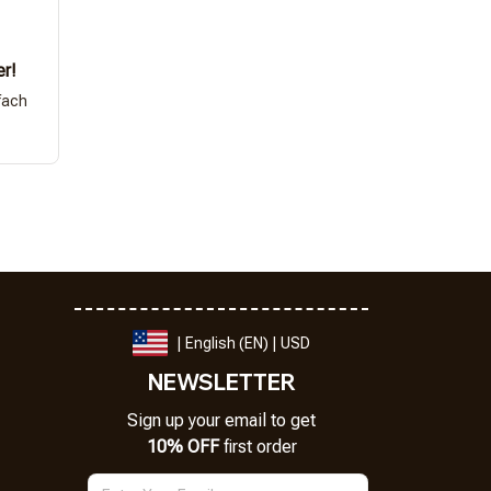
er!
fach
| English (EN) | USD
NEWSLETTER
Sign up your email to get
10% OFF
 first order