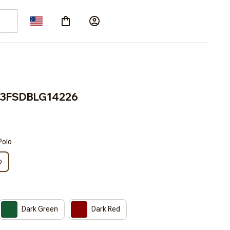
T3FSDBLG14226
Polo
o
Dark Green
Dark Red