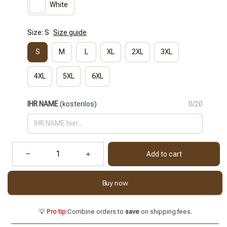
White
Size: S
Size guide
S
M
L
XL
2XL
3XL
4XL
5XL
6XL
IHR NAME
(kostenlos)
0/20
Add to cart
Buy now
💡
Pro tip:
Combine orders to
save
on shipping fees.