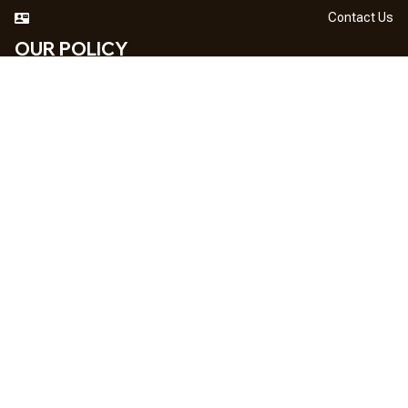
Contact Us
OUR POLICY
DMCA Notice
Billing Terms & Conditions
Shipping & Delivery
Return & Refund
Privacy Policy
| English (EN) | USD
NEWSLETTER
Sign up your email to get
10% OFF
 first order