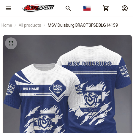
Home
All products
MSV Duisburg BRACT3FSDBLG14159