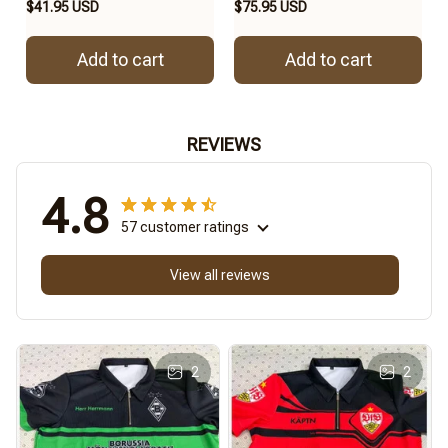
$41.95 USD
$75.95 USD
Add to cart
Add to cart
REVIEWS
4.8
57 customer ratings
View all reviews
2
2