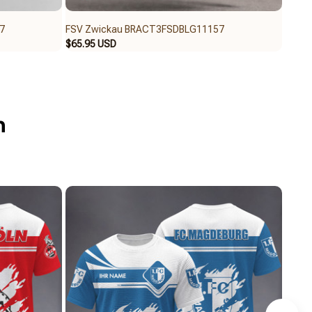
7
FSV Zwickau BRACT3FSDBLG11157
FSV 
$65.95 USD
$45.9
n