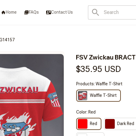
Home
FAQs
Contact Us
LG14157
FSV Zwickau BRAC
$35.95 USD
Products: Waffle T-Shirt
Waffle T-Shirt
Color: Red
Red
Dark Red