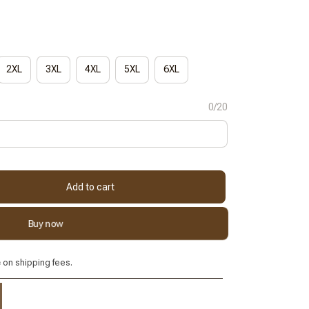
2XL
3XL
4XL
5XL
6XL
0/20
Add to cart
Buy now
e
on shipping fees.