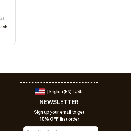
er!
fach
| English (EN) | USD
NEWSLETTER
Sign up your email to get
10% OFF
 first order