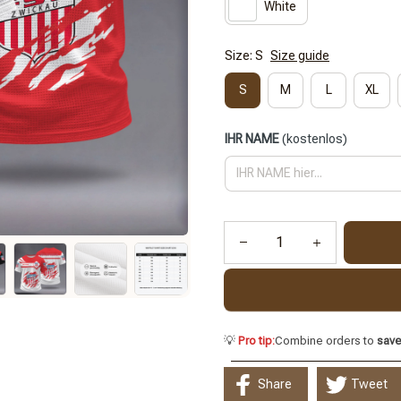
White
Size: S
Size guide
S
M
L
XL
IHR NAME
(kostenlos)
💡
Pro tip:
Combine orders to
sav
Share
Tweet