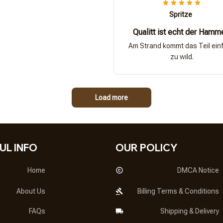
Spritze
Qualitt ist echt der Hamm
Am Strand kommt das Teil ein
zu wild.
Load more
UL INFO
OUR POLICY
Home
DMCA Notice
About Us
Billing Terms & Conditions
FAQs
Shipping & Delivery