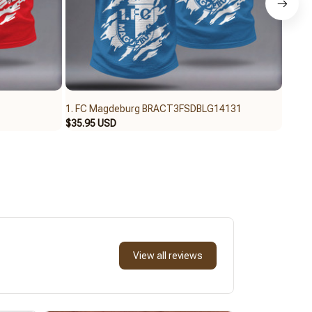
1. FC Magdeburg BRACT3FSDBLG14131
1. FC
$35.95 USD
$35.9
View all reviews