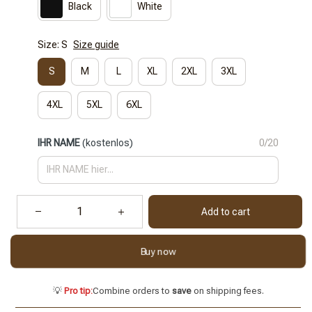
Black
White
Size: S
Size guide
S
M
L
XL
2XL
3XL
4XL
5XL
6XL
IHR NAME
(kostenlos)
0/20
Add to cart
Buy now
💡
Pro tip:
Combine orders to
save
on shipping fees.