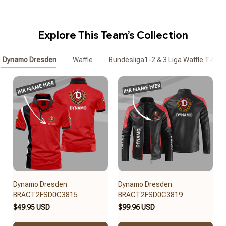
Explore This Team’s Collection
Dynamo Dresden
Waffle
Bundesliga1-2 & 3 Liga Waffle T-Shir
Dynamo Dresden
Dynamo Dresden
BRACT2FSD0C3815
BRACT2FSD0C3819
$49.95 USD
$99.96 USD