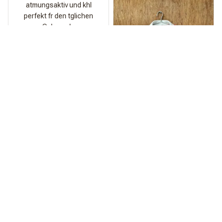
atmungsaktiv und khl
perfekt fr den tglichen
Gebrauch.
Spritze
Qualitt ist echt der
Hammer!
Am Strand kommt das
Teil einfach zu wild.