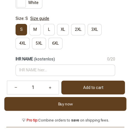
White
Size: S
Size guide
S
M
L
XL
2XL
3XL
4XL
5XL
6XL
IHR NAME
(kostenlos)
0/20
Add to cart
Buy now
💡
Pro tip:
Combine orders to
save
on shipping fees.