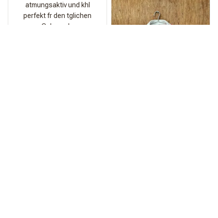
atmungsaktiv und khl
perfekt fr den tglichen
Gebrauch.
Spritze
Qualitt ist echt der
Hammer!
Am Strand kommt das
Teil einfach zu wild.