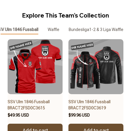
Explore This Team’s Collection
SV Ulm 1846 Fussball
Waffle
Bundesliga1-2 & 3 Liga Waffle T-S
SSV Ulm 1846 Fussball
SSV Ulm 1846 Fussball
BRACT2FSD0C3615
BRACT2FSD0C3619
$49.95 USD
$99.96 USD
Add to cart
Add to cart