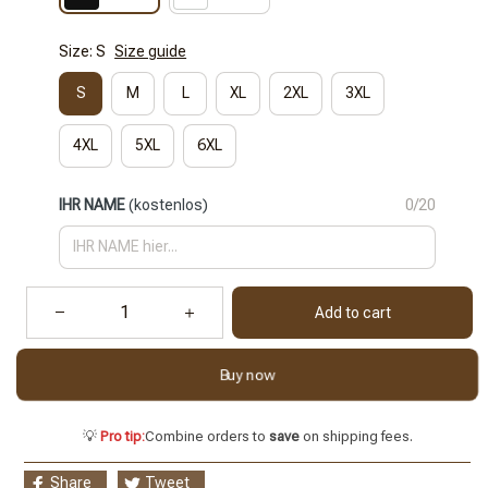
Size: S
Size guide
S
M
L
XL
2XL
3XL
4XL
5XL
6XL
IHR NAME
(kostenlos)
0/20
Add to cart
Buy now
💡
Pro tip:
Combine orders to
save
on shipping fees.
Share
Tweet