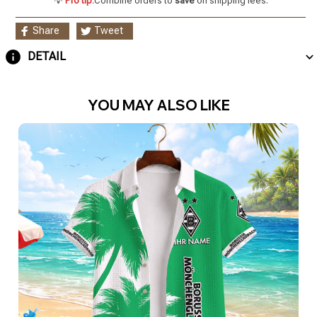
💡
Pro tip:
Combine orders to
save
on shipping fees.
Share
Tweet
DETAIL
YOU MAY ALSO LIKE