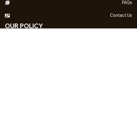
FAQs
Contact Us
OUR POLICY
DMCA Notice
Billing Terms & Conditions
Shipping & Delivery
Return & Refund
Privacy Policy
| English (EN) | USD
NEWSLETTER
Sign up your email to get
10% OFF
 first order