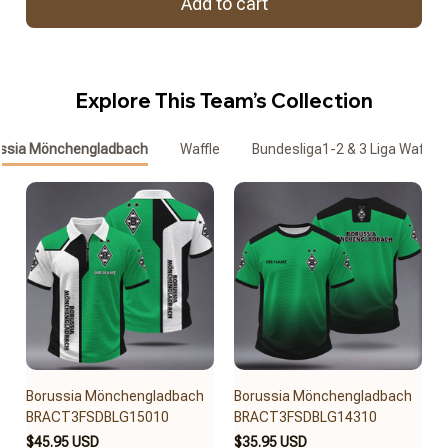
Add to cart
Explore This Team’s Collection
ssia Mönchengladbach
Waffle
Bundesliga1-2 & 3 Liga Waffle 
Borussia Mönchengladbach
Borussia Mönchengladbach
BRACT3FSDBLG15010
BRACT3FSDBLG14310
$45.95 USD
$35.95 USD