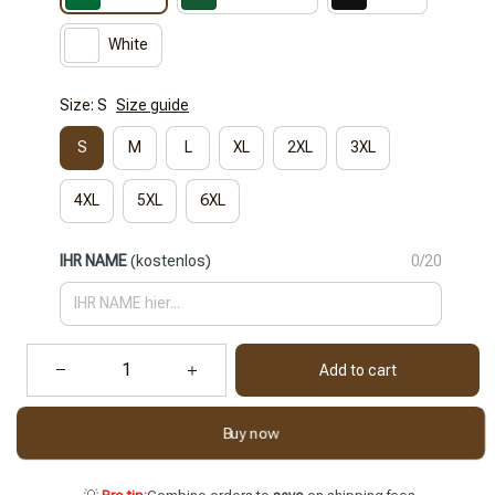
White
Size: S
Size guide
S
M
L
XL
2XL
3XL
4XL
5XL
6XL
IHR NAME
(kostenlos)
0/20
Add to cart
Buy now