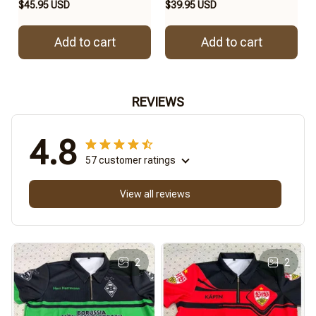
$45.95 USD
$39.95 USD
Add to cart
Add to cart
REVIEWS
4.8
57 customer ratings
View all reviews
2
2