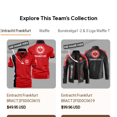
Explore This Team’s Collection
Eintracht Frankfurt
Waffle
Bundesliga1-2 & 3 Liga Waffle T-Shi
Eintracht Frankfurt
Eintracht Frankfurt
BRACT2FSD0C0615
BRACT2FSD0C0619
$49.95 USD
$99.96 USD