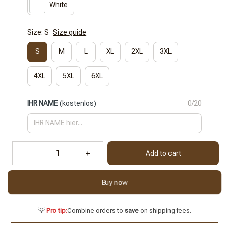
White
Size: S
Size guide
S
M
L
XL
2XL
3XL
4XL
5XL
6XL
IHR NAME
(kostenlos)
0/20
Add to cart
Buy now
💡
Pro tip:
Combine orders to
save
on shipping fees.