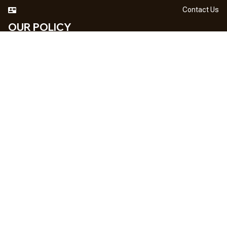
Contact Us
OUR POLICY
DMCA Notice
Billing Terms & Conditions
Shipping & Delivery
Return & Refund
Privacy Policy
| English (EN) | USD
NEWSLETTER
Sign up your email to get
10% OFF
 first order