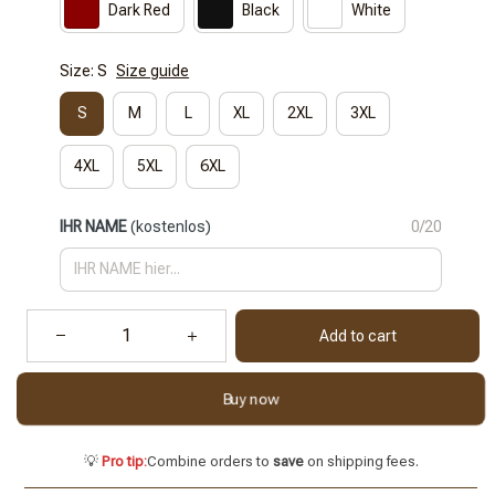
Dark Red
Black
White
Size: S
Size guide
S
M
L
XL
2XL
3XL
4XL
5XL
6XL
IHR NAME
(kostenlos)
0/20
Add to cart
Buy now
💡
Pro tip:
Combine orders to
save
on shipping fees.