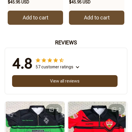
$45.95 USD
$45.95 USD
Add to cart
Add to cart
REVIEWS
4.8
57 customer ratings
View all reviews
2
2