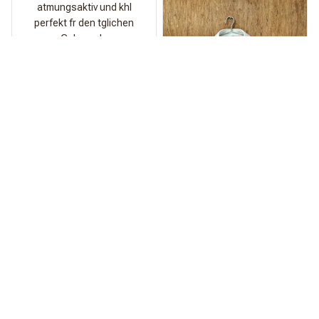
atmungsaktiv und khl
perfekt fr den tglichen
Gebrauch.
Spritze
Qualitt ist echt der
Hammer!
Am Strand kommt das
Teil einfach zu wild.