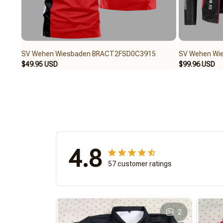
SV Wehen Wiesbaden BRACT2FSD0C3915
SV Wehen Wi
$49.95 USD
$99.96 USD
4.8
57 customer ratings
2