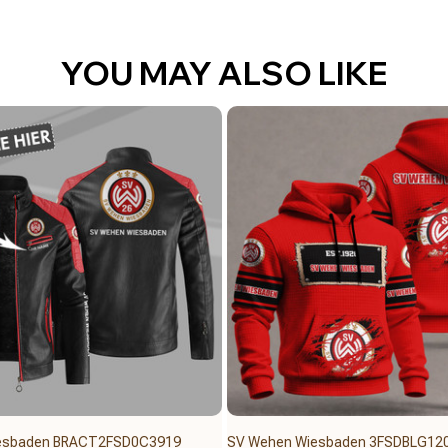
YOU MAY ALSO LIKE
esbaden BRACT2FSD0C3919
SV Wehen Wiesbaden 3FSDBLG12