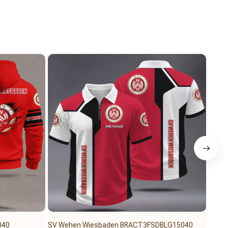
040
SV Wehen Wiesbaden BRACT3FSDBLG15040
SV W