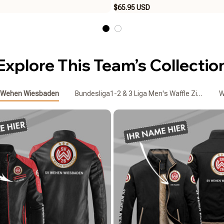
$65.95 USD
Explore This Team’s Collectio
 Wehen Wiesbaden
Bundesliga1-2 & 3 Liga Men's Waffle Zipper Pol
W