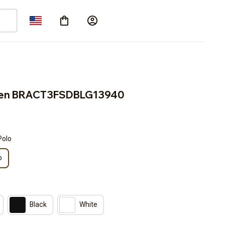
den BRACT3FSDBLG13940
Polo
o
Black
White