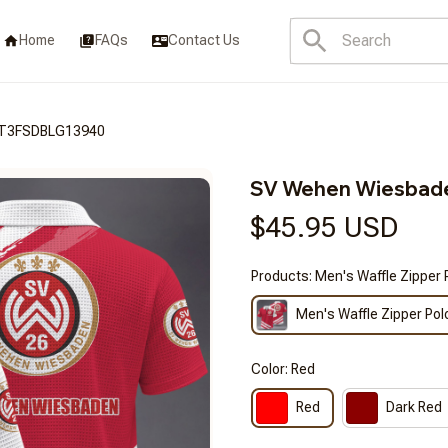
Home
FAQs
Contact Us
CT3FSDBLG13940
SV Wehen Wiesba
$45.95 USD
Products: Men's Waffle Zipper 
Men's Waffle Zipper Pol
Color: Red
Red
Dark Red