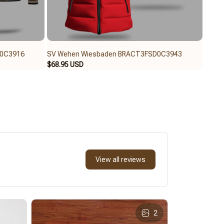
D0C3916
SV Wehen Wiesbaden BRACT3FSD0C3943
SV W
$68.95 USD
$62.9
View all reviews
2