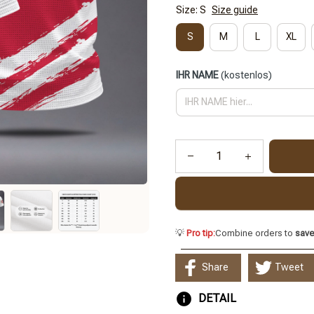
Size: S
Size guide
S
M
L
XL
IHR NAME
(kostenlos)
💡
Pro tip:
Combine orders to
sav
Share
Tweet
DETAIL