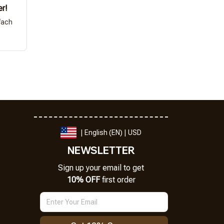
er!
fach
| English (EN) | USD
NEWSLETTER
Sign up your email to get
10% OFF
 first order