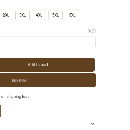
2XL
3XL
4XL
5XL
6XL
0/20
Add to cart
Buy now
e
on shipping fees.