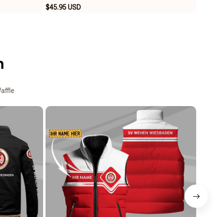
$45.95 USD
$39.9
n
o
affle