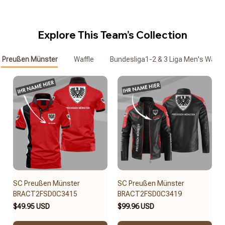
Explore This Team’s Collection
 Preußen Münster
Waffle
Bundesliga1-2 & 3 Liga Men's Waffle
SC Preußen Münster
SC Preußen Münster
BRACT2FSD0C3415
BRACT2FSD0C3419
$49.95 USD
$99.96 USD