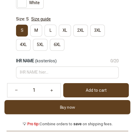
White
Size: S
Size guide
S
M
L
XL
2XL
3XL
4XL
5XL
6XL
IHR NAME
(kostenlos)
0/20
Add to cart
Buy now
💡
Pro tip:
Combine orders to
save
on shipping fees.