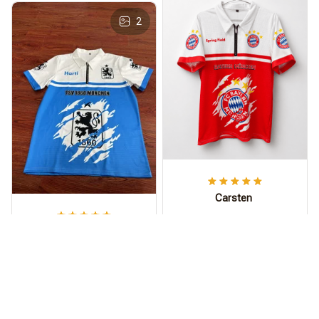
2
Carsten
Sieht wild aus,
Harti
Bruder!
Das Polohemd ist
Mal was anderes als
jeden Cent wert.
das Standard-Trikot.
Die moderne Passform
ist sehr bequem,