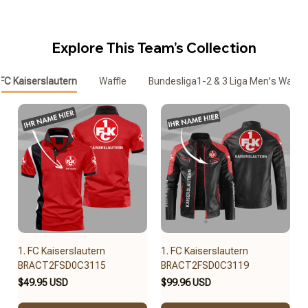
Explore This Team’s Collection
 FC Kaiserslautern
Waffle
Bundesliga1-2 & 3 Liga Men's Waffle
1. FC Kaiserslautern
1. FC Kaiserslautern
BRACT2FSD0C3115
BRACT2FSD0C3119
$49.95 USD
$99.96 USD