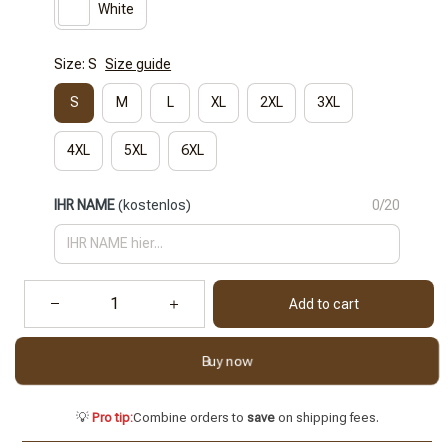
White
Size: S
Size guide
S
M
L
XL
2XL
3XL
4XL
5XL
6XL
IHR NAME
(kostenlos)
0/20
Add to cart
Buy now
💡
Pro tip:
Combine orders to
save
on shipping fees.