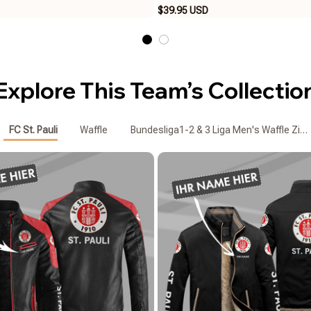
$39.95 USD
Explore This Team’s Collectio
FC St. Pauli
Waffle
Bundesliga1-2 & 3 Liga Men's Waffle Zipp