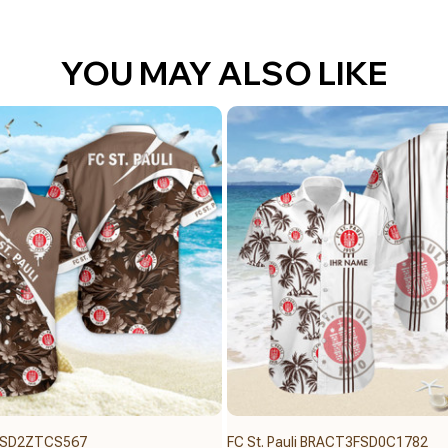
YOU MAY ALSO LIKE
 3FSD2ZTCS567
FC St. Pauli BRACT3FSD0C1782