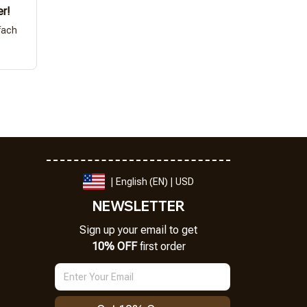
er!
fach
| English (EN) | USD
NEWSLETTER
Sign up your email to get
10% OFF
 first order