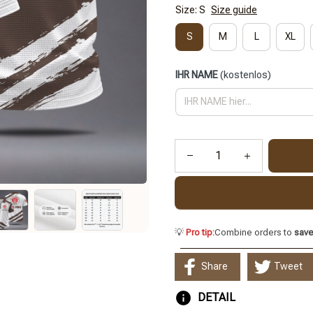
Size: S
Size guide
S
M
L
XL
IHR NAME
(kostenlos)
💡
Pro tip:
Combine orders to
sav
Share
Tweet
DETAIL