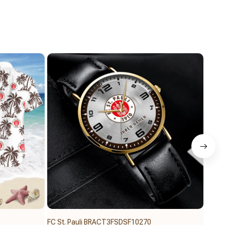
FC St. Pauli BRACT3FSDSF10270
FC St