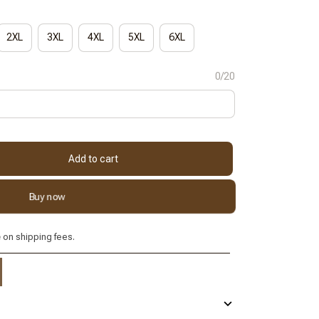
2XL
3XL
4XL
5XL
6XL
0/20
Add to cart
Buy now
e
on shipping fees.