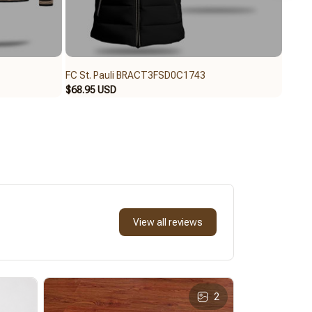
FC St. Pauli BRACT3FSD0C1743
FC St
$68.95 USD
$62.9
View all reviews
2