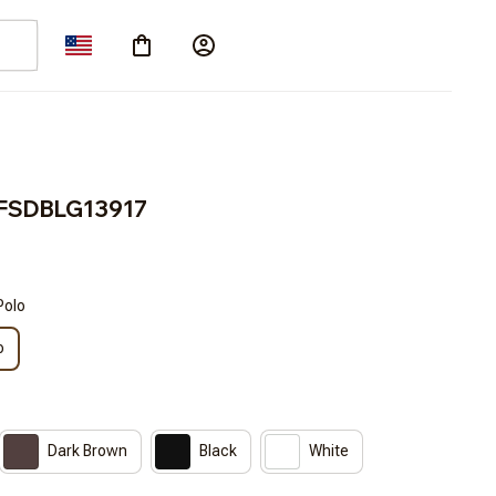
T3FSDBLG13917
Polo
o
Dark Brown
Black
White