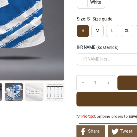
White
Size: S
Size guide
S
M
L
XL
IHR NAME
(kostenlos)
💡
Pro tip:
Combine orders to
sav
Share
Tweet