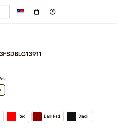
CT3FSDBLG13911
Polo
o
Red
Dark Red
Black