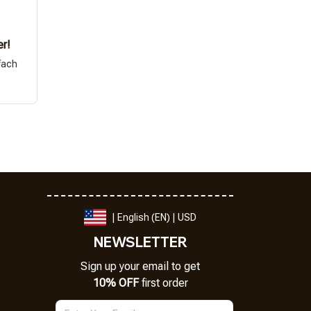
er!
fach
| English (EN) | USD
NEWSLETTER
Sign up your email to get
10% OFF
 first order