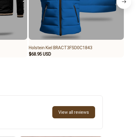
Holstein Kiel BRACT3FSD0C1843
Holst
$68.95 USD
$62.9
View all reviews