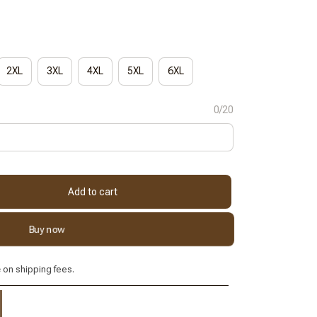
2XL
3XL
4XL
5XL
6XL
0/20
Add to cart
Buy now
e
on shipping fees.