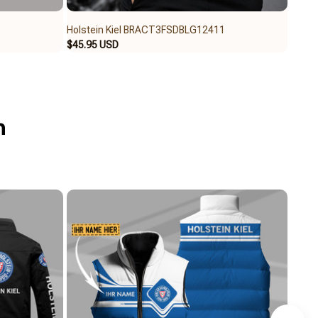
Holstein Kiel BRACT3FSDBLG12411
Holst
$45.95 USD
$39.9
n
per Polo