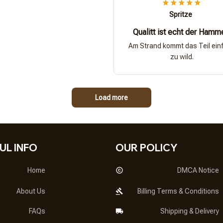
Spritze
Qualitt ist echt der Hamm
Am Strand kommt das Teil ein
zu wild.
Load more
UL INFO
OUR POLICY
Home
DMCA Notice
About Us
Billing Terms & Conditions
FAQs
Shipping & Delivery