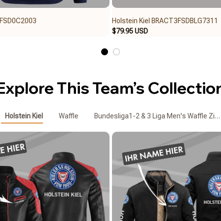
 2FSD0C2003
Holstein Kiel BRACT3FSDBLG7311
$79.95 USD
Explore This Team’s Collectio
Holstein Kiel
Waffle
Bundesliga1-2 & 3 Liga Men's Waffle Zip