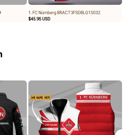
9
1. FC Nürnberg BRACT3FSDBLG15032
1. FC
$45.95 USD
$45.9
n