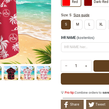
Red
Dark-Red
Size: S
Size guide
S
M
L
XL
IHR NAME
(kostenlos)
💡
Pro tip:
Combine orders to
sav
Share
Tweet