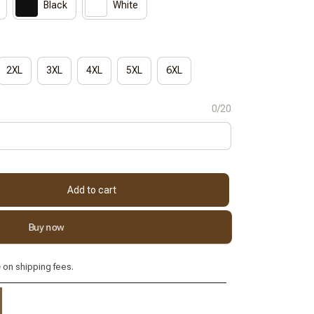
Black
White
2XL
3XL
4XL
5XL
6XL
0/20
Add to cart
Buy now
e
on shipping fees.