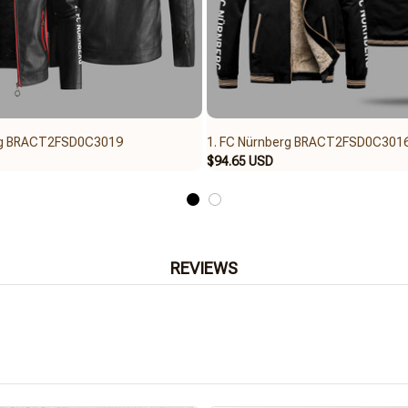
erg BRACT2FSD0C3019
1. FC Nürnberg BRACT2FSD0C301
$94.65 USD
REVIEWS