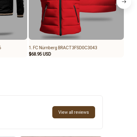
6
1. FC Nürnberg BRACT3FSD0C3043
1. FC
$68.95 USD
$62.9
View all reviews