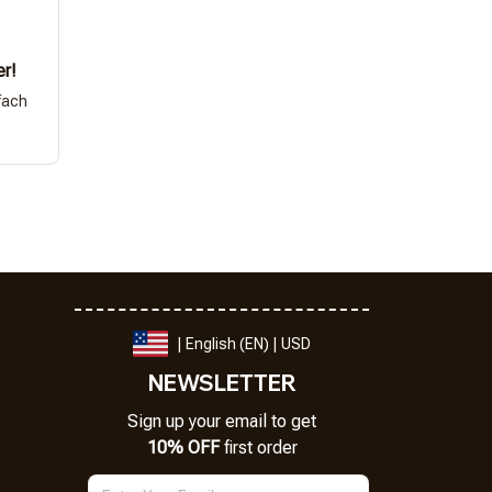
er!
fach
| English (EN) | USD
NEWSLETTER
Sign up your email to get
10% OFF
 first order