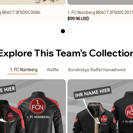
erg BRACT3FSD0C3086
1. FC Nürnberg BRACT2FSD0C301
$99.96 USD
Explore This Team’s Collectio
1. FC Nürnberg
Waffle
Bundesliga Waffel Hawaiihemd