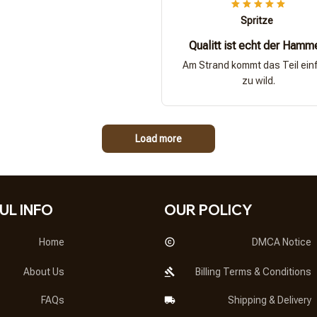
Spritze
Qualitt ist echt der Hamm
Am Strand kommt das Teil ein
zu wild.
Load more
UL INFO
OUR POLICY
Home
DMCA Notice
About Us
Billing Terms & Conditions
FAQs
Shipping & Delivery