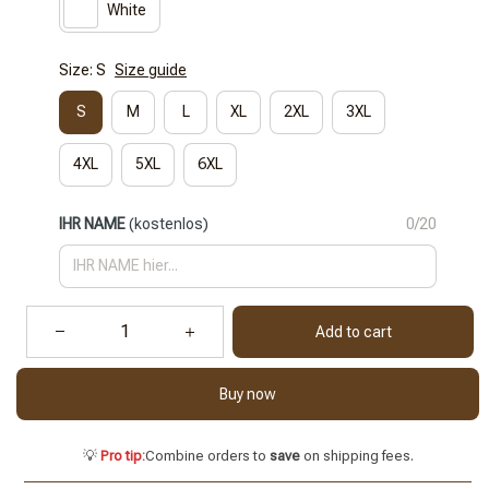
White
Size: S
Size guide
S
M
L
XL
2XL
3XL
4XL
5XL
6XL
IHR NAME
(kostenlos)
0/20
Add to cart
Buy now
💡
Pro tip:
Combine orders to
save
on shipping fees.