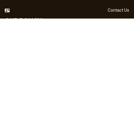
Contact Us
OUR POLICY
DMCA Notice
Billing Terms & Conditions
Shipping & Delivery
Return & Refund
Privacy Policy
| English (EN) | USD
NEWSLETTER
Sign up your email to get
10% OFF
 first order