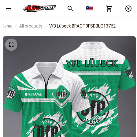
Home
All products
VfB Lübeck BRACT3FSDBLG13762