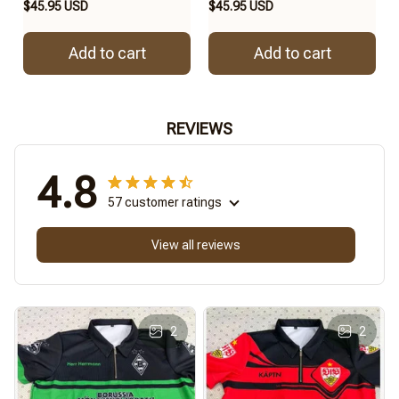
$45.95 USD
$45.95 USD
Add to cart
Add to cart
REVIEWS
4.8
57 customer ratings
View all reviews
2
2