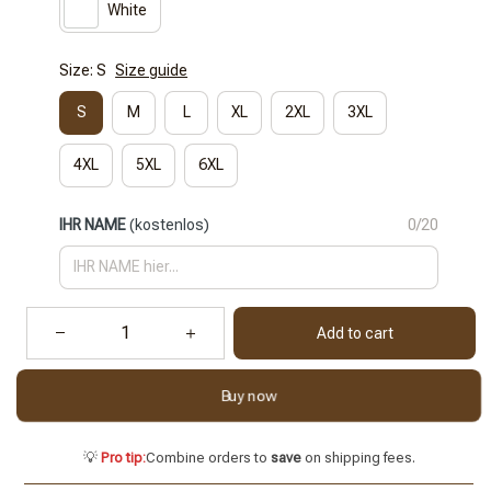
White
Size: S
Size guide
S
M
L
XL
2XL
3XL
4XL
5XL
6XL
IHR NAME
(kostenlos)
0/20
Add to cart
Buy now
💡
Pro tip:
Combine orders to
save
on shipping fees.