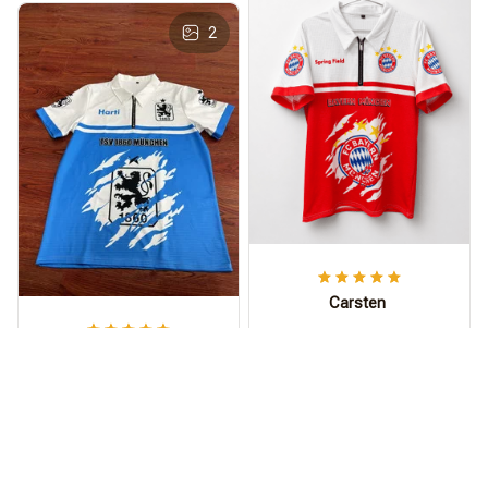
2
Carsten
Sieht wild aus,
Harti
Bruder!
Das Polohemd ist
Mal was anderes als
jeden Cent wert.
das Standard-Trikot.
Die moderne Passform
ist sehr bequem,