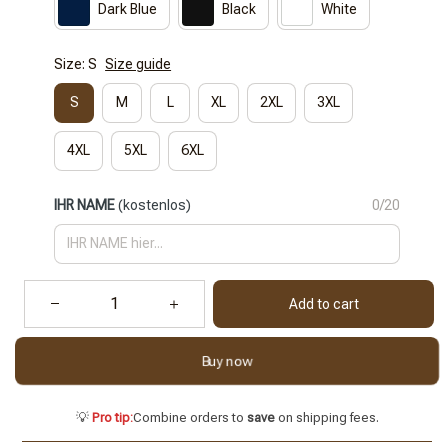
Dark Blue
Black
White
Size: S
Size guide
S
M
L
XL
2XL
3XL
4XL
5XL
6XL
IHR NAME
(kostenlos)
0/20
Add to cart
Buy now
💡
Pro tip:
Combine orders to
save
on shipping fees.