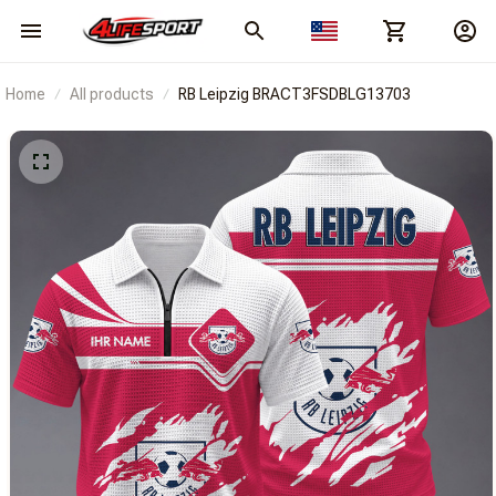
Home
All products
RB Leipzig BRACT3FSDBLG13703