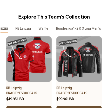
Explore This Team’s Collection
ipzig
RB Leipzig
Waffle
Bundesliga1-2 & 3 Liga Men's Waff
RB Leipzig
RB Leipzig
BRACT2FSD0C0415
BRACT2FSD0C0419
$49.95 USD
$99.96 USD