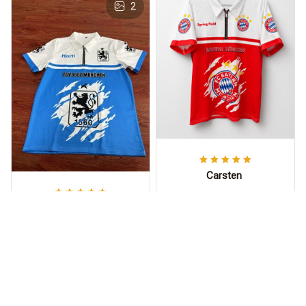
2
Carsten
Sieht wild aus,
Harti
Bruder!
Das Polohemd ist
Mal was anderes als
jeden Cent wert.
das Standard-Trikot.
Die moderne Passform
ist sehr bequem,
atmungsaktiv und khl