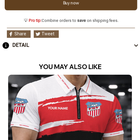
Buy now
💡
Pro tip:
Combine orders to
save
on shipping fees.
Share
Tweet
DETAIL
YOU MAY ALSO LIKE