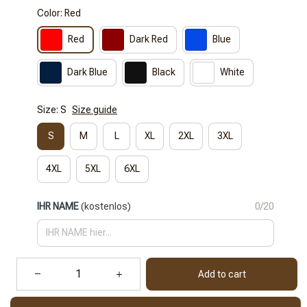
Color: Red
Red
Dark Red
Blue
Dark Blue
Black
White
Size: S
Size guide
S
M
L
XL
2XL
3XL
4XL
5XL
6XL
IHR NAME
(kostenlos)
0/20
Add to cart