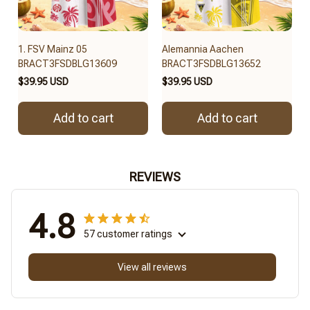
1. FSV Mainz 05
Alemannia Aachen
BRACT3FSDBLG13609
BRACT3FSDBLG13652
$39.95 USD
$39.95 USD
Add to cart
Add to cart
REVIEWS
4.8
57 customer ratings
View all reviews