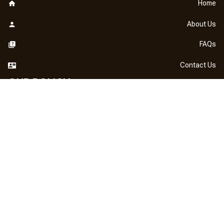
Home
About Us
FAQs
Contact Us
OUR POLICY
DMCA Notice
Billing Terms & Conditions
Shipping & Delivery
Return & Refund
Privacy Policy
| English (EN) | USD