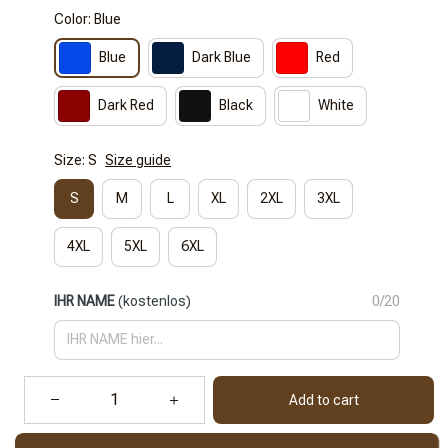
Color: Blue
Blue
Dark Blue
Red
Dark Red
Black
White
Size: S
Size guide
S
M
L
XL
2XL
3XL
4XL
5XL
6XL
IHR NAME
(kostenlos)
0/20
Add to cart