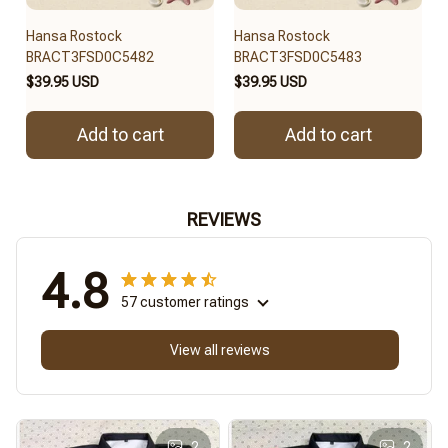
Hansa Rostock
Hansa Rostock
BRACT3FSD0C5482
BRACT3FSD0C5483
$39.95 USD
$39.95 USD
Add to cart
Add to cart
REVIEWS
4.8
57 customer ratings
View all reviews
2
2