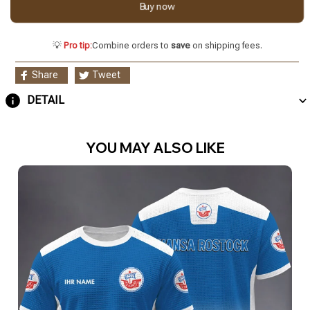
Buy now
💡
Pro tip:
Combine orders to
save
on shipping fees.
Share
Tweet
DETAIL
YOU MAY ALSO LIKE