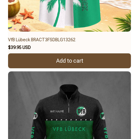
VfB Lübeck BRACT3FSDBLG13262
$39.95 USD
Add to cart