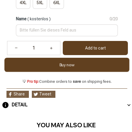
4XL
5XL
6XL
Name
( kostenlos )
0/20
Add to cart
Buy now
💡
Pro tip:
Combine orders to
save
on shipping fees.
Share
Tweet
DETAIL
YOU MAY ALSO LIKE