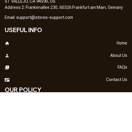
ST VALLEJO, CA 94590, US
Address 2: Frankenallee 230, 60326 Frankfurt am Main, Gemany
Em
ail: 
support@stores-support.com
USEFUL INFO
Home
About Us
FAQs
Contact Us
OUR POLICY
DMCA Notice
Billing Terms & Conditions
Shipping & Delivery