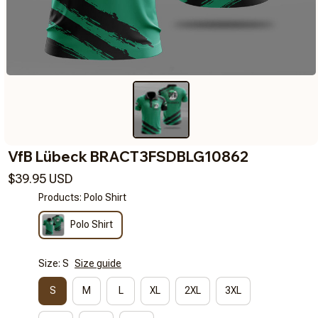
VfB Lübeck BRACT3FSDBLG10862
$39.95 USD
Products: Polo Shirt
Polo Shirt
Size: S
Size guide
S
M
L
XL
2XL
3XL