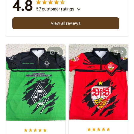
4.8
57 customer ratings
View all reviews
2
2