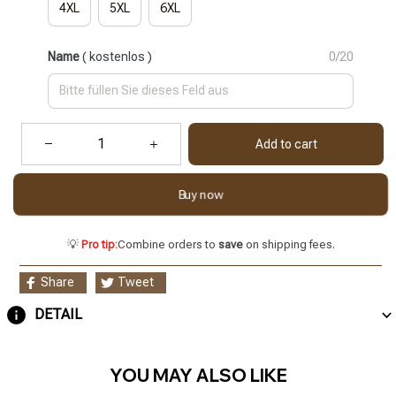
4XL
5XL
6XL
Name
( kostenlos )
0/20
Add to cart
Buy now
💡
Pro tip:
Combine orders to
save
on shipping fees.
Share
Tweet
DETAIL
YOU MAY ALSO LIKE