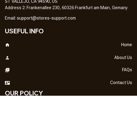
ST VALLEJO, CA 94590, US
Address 2: Frankenallee 230, 60326 Frankfurt am Main, Gemany
Em
ail: 
support@stores-support.com
USEFUL INFO
Home
About Us
FAQs
Contact Us
OUR POLICY
DMCA Notice
Billing Terms & Conditions
Shipping & Delivery