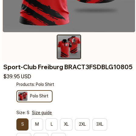
Sport-Club Freiburg BRACT3FSDBLG10805
$39.95 USD
Products: Polo Shirt
Polo Shirt
Size: S
Size guide
S
M
L
XL
2XL
3XL