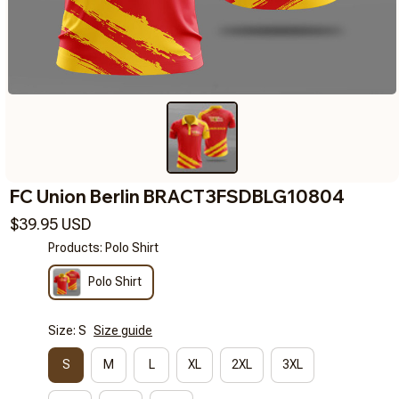
FC Union Berlin BRACT3FSDBLG10804
$39.95 USD
Products: Polo Shirt
Polo Shirt
Size: S
Size guide
S
M
L
XL
2XL
3XL