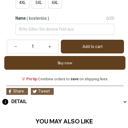
4XL
5XL
6XL
Name
( kostenlos )
0/20
Add to cart
Buy now
💡
Pro tip:
Combine orders to
save
on shipping fees.
Share
Tweet
DETAIL
YOU MAY ALSO LIKE