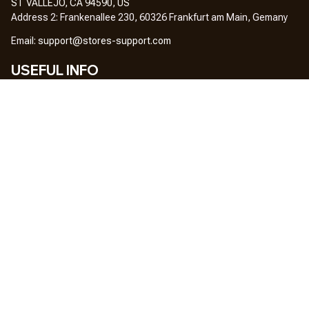
ST VALLEJO, CA 94590, US
Address 2: Frankenallee 230, 60326 Frankfurt am Main, Gemany
Em
ail: 
support@stores-support.com
USEFUL INFO
Home
About Us
FAQs
Contact Us
OUR POLICY
DMCA Notice
Billing Terms & Conditions
Shipping & Delivery