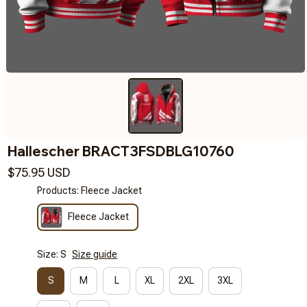
Hallescher BRACT3FSDBLG10760
$75.95 USD
Products: Fleece Jacket
Fleece Jacket
Size: S
Size guide
S
M
L
XL
2XL
3XL