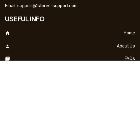
Em
ail: 
support@stores-support.com
USEFUL INFO
Home
About Us
FAQs
Contact Us
OUR POLICY
DMCA Notice
Billing Terms & Conditions
Shipping & Delivery
Return & Refund