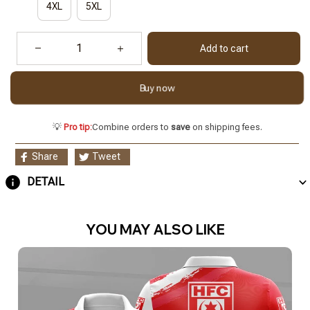
4XL
5XL
Add to cart
Buy now
💡
Pro tip:
Combine orders to
save
on shipping fees.
Share
Tweet
DETAIL
YOU MAY ALSO LIKE