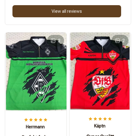
View all reviews
2
2
Käptn
Herrmann