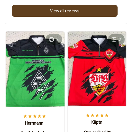
View all reviews
2
2
Käptn
Herrmann