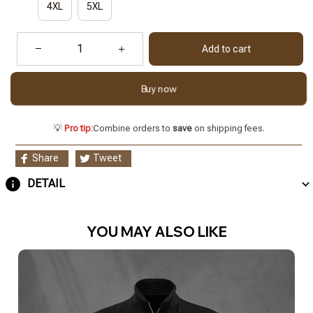
4XL
5XL
Add to cart
Buy now
💡
Pro tip:
Combine orders to
save
on shipping fees.
Share
Tweet
DETAIL
YOU MAY ALSO LIKE