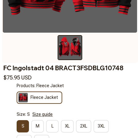
FC Ingolstadt 04 BRACT3FSDBLG10748
$75.95 USD
Products: Fleece Jacket
Fleece Jacket
Size: S
Size guide
S
M
L
XL
2XL
3XL