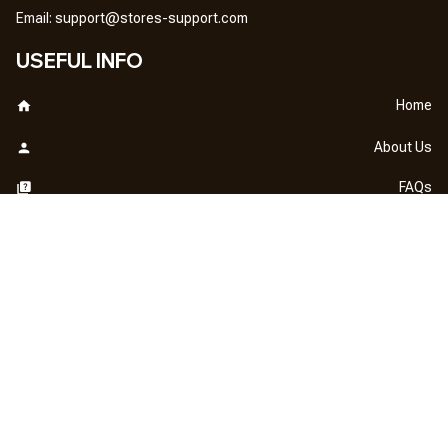
Em
ail: 
support@stores-support.com
USEFUL INFO
Home
About Us
FAQs
Contact Us
OUR POLICY
DMCA Notice
Billing Terms & Conditions
Shipping & Delivery
Return & Refund