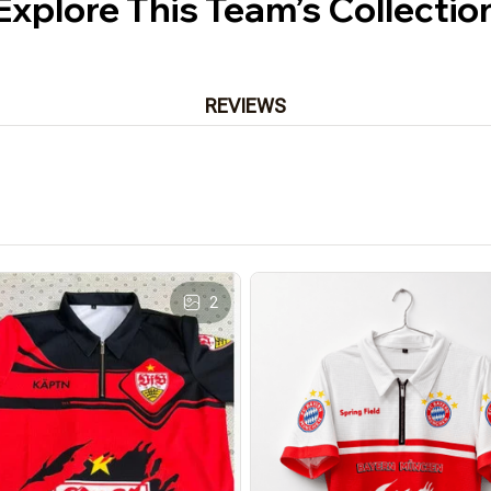
Explore This Team’s Collectio
REVIEWS
2