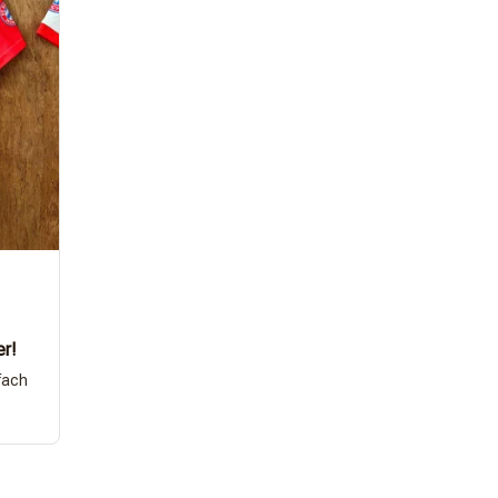
er!
fach