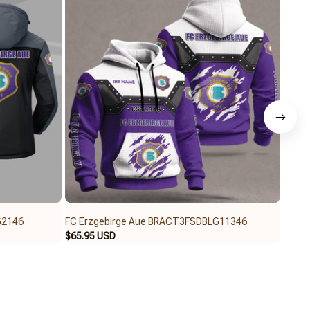
G2146
FC Erzgebirge Aue BRACT3FSDBLG11346
FC Er
$65.95 USD
$45.9