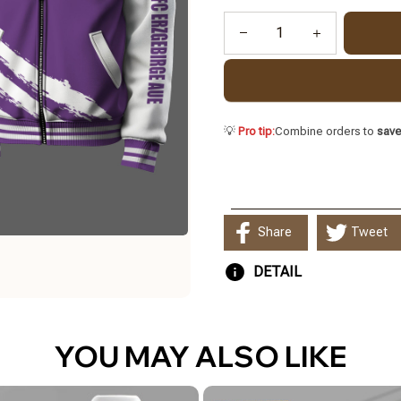
💡
Pro tip:
Combine orders to
sav
Share
Tweet
DETAIL
YOU MAY ALSO LIKE