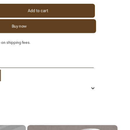
Add to cart
Buy now
e
on shipping fees.