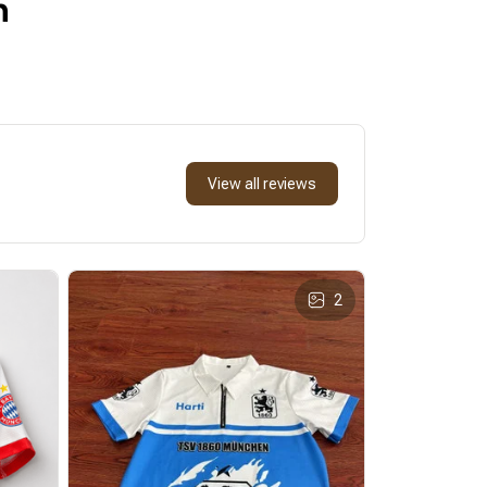
n
View all reviews
2