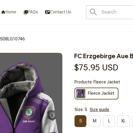
Home
FAQs
Contact Us
3FSDBLG10746
FC Erzgebirge Au
$75.95 USD
Products: Fleece Jacket
Fleece Jacket
Size: S
Size guide
S
M
L
XL