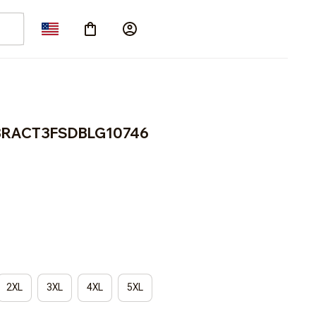
e BRACT3FSDBLG10746
2XL
3XL
4XL
5XL