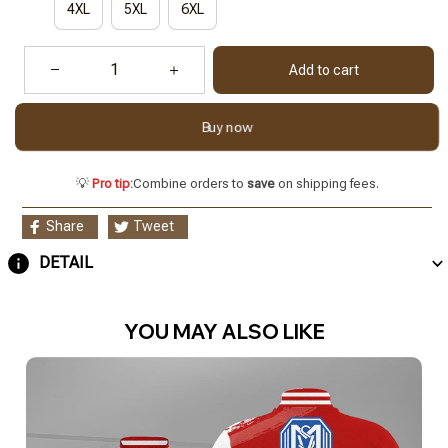
4XL
5XL
6XL
Add to cart
Buy now
💡
Pro tip:
Combine orders to
save
on shipping fees.
Share
Tweet
DETAIL
YOU MAY ALSO LIKE