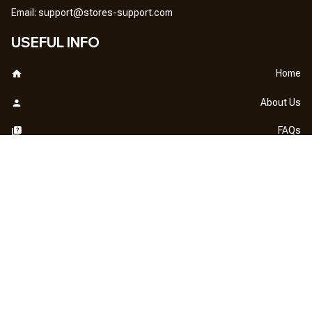
Em
ail: 
support@stores-support.com
USEFUL INFO
Home
About Us
FAQs
Contact Us
OUR POLICY
DMCA Notice
Billing Terms & Conditions
Shipping & Delivery
Return & Refund