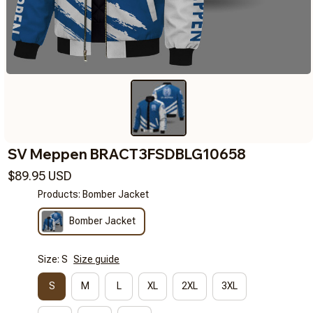
SV Meppen BRACT3FSDBLG10658
$89.95 USD
Products: Bomber Jacket
Bomber Jacket
Size: S
Size guide
S
M
L
XL
2XL
3XL