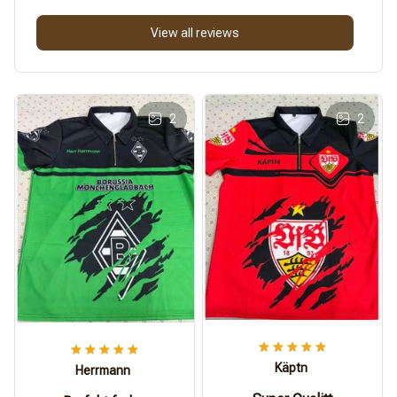
View all reviews
2
2
Käptn
Herrmann