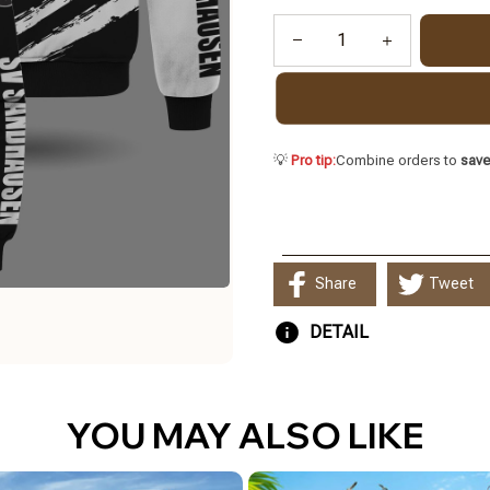
💡
Pro tip:
Combine orders to
sav
Share
Tweet
DETAIL
YOU MAY ALSO LIKE