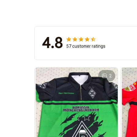
4.8
57 customer ratings
2