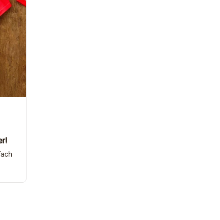
er!
fach