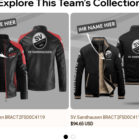
Explore This Team’s Collectio
en BRACT2FSD0C4119
SV Sandhausen BRACT2FSD0C41
$94.65 USD