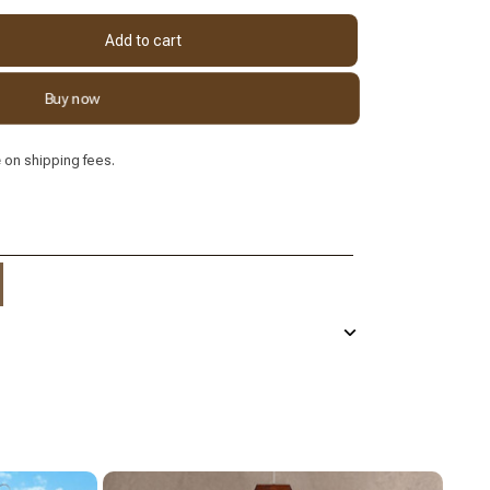
Add to cart
Buy now
e
on shipping fees.