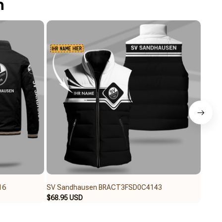
n
16
SV Sandhausen BRACT3FSD0C4143
SV S
$68.95 USD
$62.9