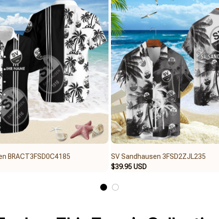
en BRACT3FSD0C4185
SV Sandhausen 3FSD2ZJL235
$39.95 USD