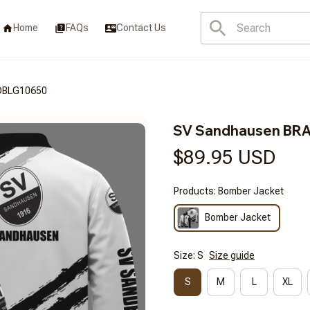
Home
FAQs
Contact Us
DBLG10650
SV Sandhausen BR
$89.95 USD
Products: Bomber Jacket
Bomber Jacket
Size: S
Size guide
S
M
L
XL