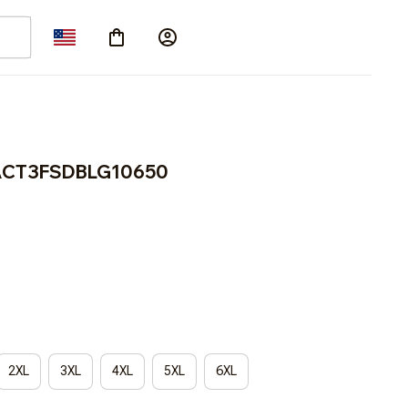
ACT3FSDBLG10650
2XL
3XL
4XL
5XL
6XL