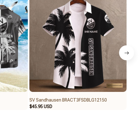
SV Sandhausen BRACT3FSDBLG12150
SV S
$45.95 USD
$69.9