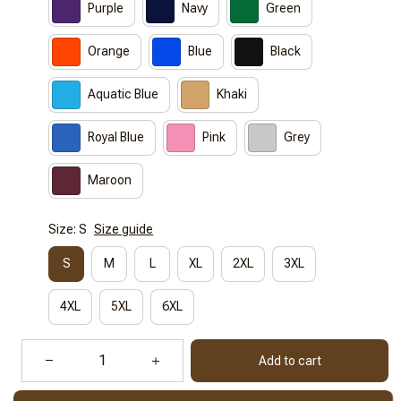
Purple
Navy
Green
Orange
Blue
Black
Aquatic Blue
Khaki
Royal Blue
Pink
Grey
Maroon
Size: S
Size guide
S
M
L
XL
2XL
3XL
4XL
5XL
6XL
Add to cart