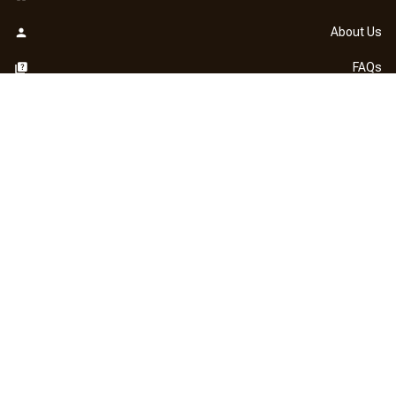
About Us
FAQs
Contact Us
OUR POLICY
DMCA Notice
Billing Terms & Conditions
Shipping & Delivery
Return & Refund
Privacy Policy
| English (EN) | USD
NEWSLETTER