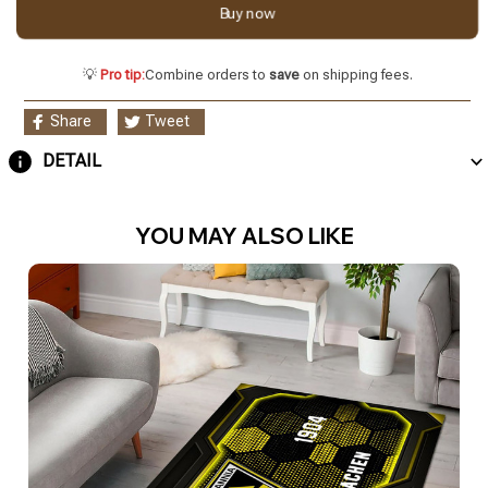
Buy now
💡
Pro tip:
Combine orders to
save
on shipping fees.
Share
Tweet
DETAIL
YOU MAY ALSO LIKE