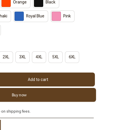
Orange
Black
haki
Royal Blue
Pink
2XL
3XL
4XL
5XL
6XL
Add to cart
Buy now
e
on shipping fees.