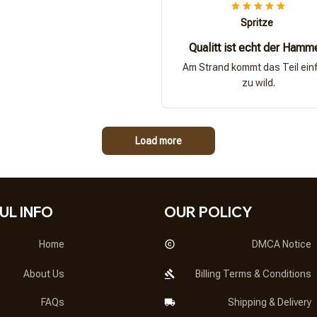
Spritze
Qualitt ist echt der Hamm
Am Strand kommt das Teil ein
zu wild.
Load more
UL INFO
OUR POLICY
Home
DMCA Notice
About Us
Billing Terms & Conditions
FAQs
Shipping & Delivery