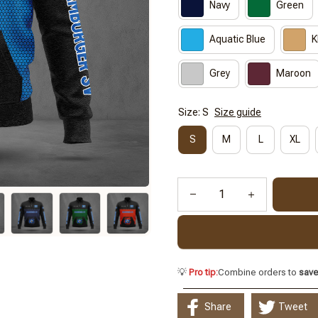
Navy
Green
Aquatic Blue
K
Grey
Maroon
Size: S
Size guide
S
M
L
XL
💡
Pro tip:
Combine orders to
sav
Share
Tweet