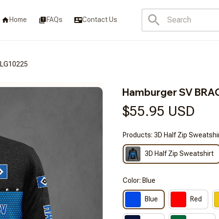
Home
FAQs
Contact Us
BLG10225
Hamburger SV BRA
$55.95 USD
Products: 3D Half Zip Sweatshi
3D Half Zip Sweatshirt
Color: Blue
Blue
Red