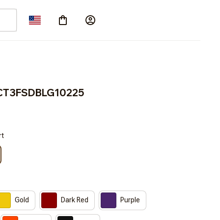
CT3FSDBLG10225
rt
Gold
Dark Red
Purple