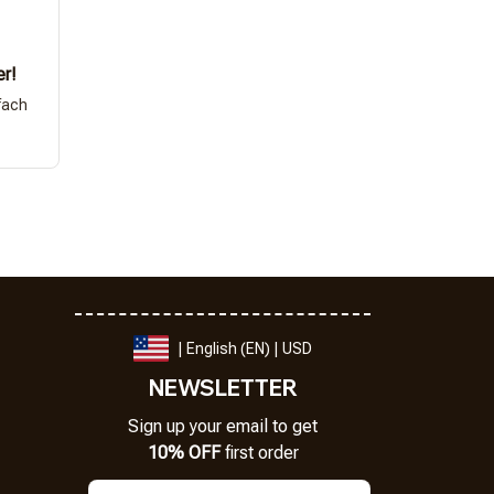
er!
fach
| English (EN) | USD
NEWSLETTER
Sign up your email to get
10% OFF
 first order