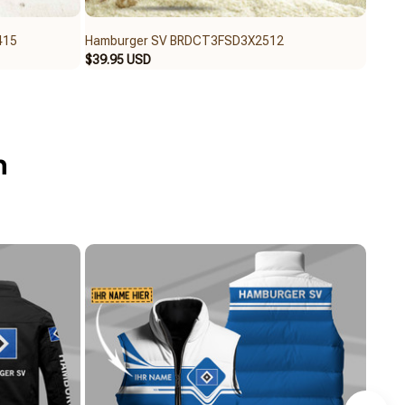
415
Hamburger SV BRDCT3FSD3X2512
Hamb
$39.95 USD
$46.9
n