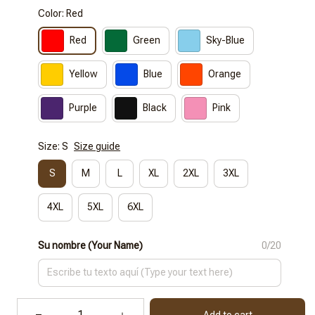
Color: Red
Red
Green
Sky-Blue
Yellow
Blue
Orange
Purple
Black
Pink
Size: S
Size guide
S
M
L
XL
2XL
3XL
4XL
5XL
6XL
Su nombre (Your Name)
0/20
Add to cart