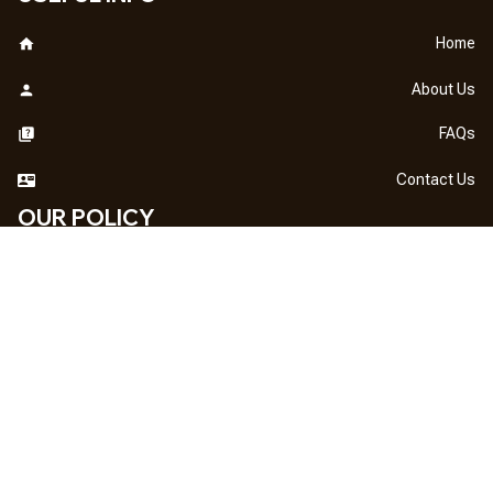
Home
About Us
FAQs
Contact Us
OUR POLICY
DMCA Notice
Billing Terms & Conditions
Shipping & Delivery
Return & Refund
Privacy Policy