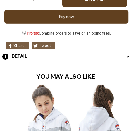
Buy now
💡
Pro tip:
Combine orders to
save
on shipping fees.
Share
Tweet
DETAIL
YOU MAY ALSO LIKE