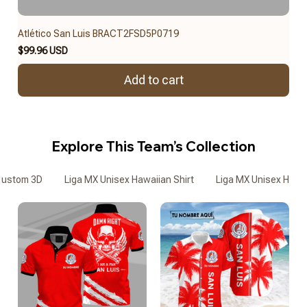
Atlético San Luis BRACT2FSD5P0719
$99.96 USD
Add to cart
Explore This Team’s Collection
Custom 3D
Liga MX Unisex Hawaiian Shirt
Liga MX Unisex Hawai